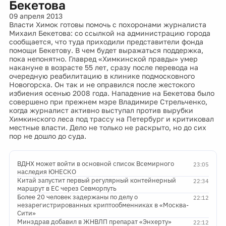
Бекетова
09 апреля 2013
Власти Химок готовы помочь с похоронами журналиста
Михаил Бекетова: со ссылкой на администрацию города
сообщается, что туда приходили представители фонда
помощи Бекетову. В чем будет выражаться поддержка,
пока непонятно. Главред «Химкинской правды» умер
накануне в возрасте 55 лет, сразу после перевода на
очередную реабилитацию в клинике подмосковного
Новогорска. Он так и не оправился после жестокого
избиения осенью 2008 года. Нападение на Бекетова было
совершено при прежнем мэре Владимире Стрельченко,
когда журналист активно выступал против вырубки
Химкинского леса под трассу на Петербург и критиковал
местные власти. Дело не только не раскрыто, но до сих
пор не дошло до суда.
ВДНХ может войти в основной список Всемирного
23:05
наследия ЮНЕСКО
Китай запустит первый регулярный контейнерный
22:34
маршрут в ЕС через Севморпуть
Более 20 человек задержаны по делу о
22:12
незарегистрированных криптообменниках в «Москва-
Сити»
Минздрав добавил в ЖНВЛП препарат «Энхерту»
22:12