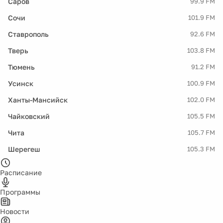
Саров
99.9 FM
Сочи
101.9 FM
Ставрополь
92.6 FM
Тверь
103.8 FM
Тюмень
91.2 FM
Усинск
100.9 FM
Ханты-Мансийск
102.0 FM
Чайковский
105.5 FM
Чита
105.7 FM
Шерегеш
105.3 FM
Расписание
Программы
Новости