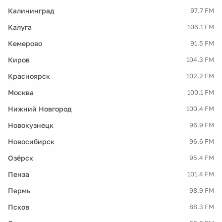
Калининград
97.7 FM
Калуга
106.1 FM
Кемерово
91.5 FM
Киров
104.3 FM
Красноярск
102.2 FM
Москва
100.1 FM
Нижний Новгород
100.4 FM
Новокузнецк
96.9 FM
Новосибирск
96.6 FM
Озёрск
95.4 FM
Пенза
101.4 FM
Пермь
98.9 FM
Псков
88.3 FM