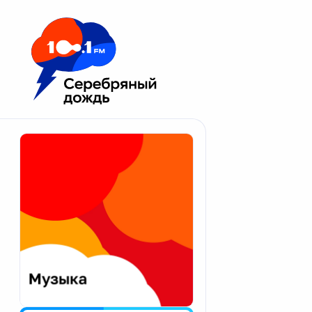
Москва 100.1 FM
Апатиты
Астрахань
Волгоград
Вологда
Екатеринбург
Иваново
Казань
Калининград
Калуга