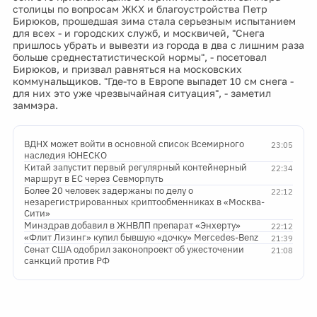
столицы по вопросам ЖКХ и благоустройства Петр
Бирюков, прошедшая зима стала серьезным испытанием
для всех - и городских служб, и москвичей, "Снега
пришлось убрать и вывезти из города в два с лишним раза
больше среднестатистической нормы", - посетовал
Бирюков, и призвал равняться на московских
коммунальщиков. "Где-то в Европе выпадет 10 см снега -
для них это уже чрезвычайная ситуация", - заметил
заммэра.
ВДНХ может войти в основной список Всемирного
23:05
наследия ЮНЕСКО
Китай запустит первый регулярный контейнерный
22:34
маршрут в ЕС через Севморпуть
Более 20 человек задержаны по делу о
22:12
незарегистрированных криптообменниках в «Москва-
Сити»
Минздрав добавил в ЖНВЛП препарат «Энхерту»
22:12
«Флит Лизинг» купил бывшую «дочку» Mercedes-Benz
21:39
Сенат США одобрил законопроект об ужесточении
21:08
санкций против РФ