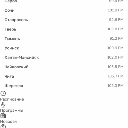
Саров
99.9 FM
Сочи
101.9 FM
Ставрополь
92.6 FM
Тверь
103.8 FM
Тюмень
91.2 FM
Усинск
100.9 FM
Ханты-Мансийск
102.0 FM
Чайковский
105.5 FM
Чита
105.7 FM
Шерегеш
105.3 FM
Расписание
Программы
Новости