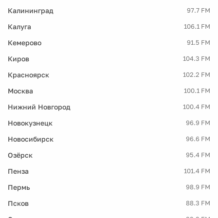
Калининград
97.7 FM
Калуга
106.1 FM
Кемерово
91.5 FM
Киров
104.3 FM
Красноярск
102.2 FM
Москва
100.1 FM
Нижний Новгород
100.4 FM
Новокузнецк
96.9 FM
Новосибирск
96.6 FM
Озёрск
95.4 FM
Пенза
101.4 FM
Пермь
98.9 FM
Псков
88.3 FM