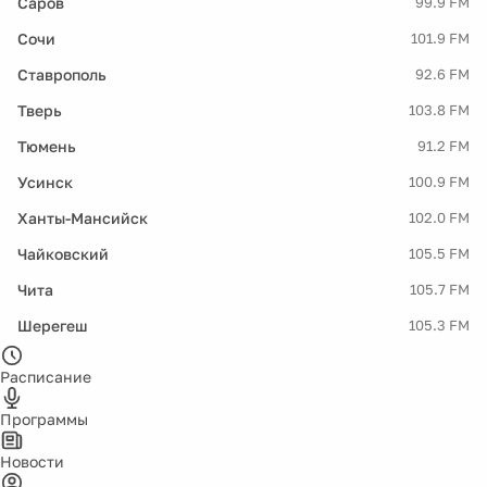
Саров
99.9 FM
Сочи
101.9 FM
Ставрополь
92.6 FM
Тверь
103.8 FM
Тюмень
91.2 FM
Усинск
100.9 FM
Ханты-Мансийск
102.0 FM
Чайковский
105.5 FM
Чита
105.7 FM
Шерегеш
105.3 FM
Расписание
Программы
Новости