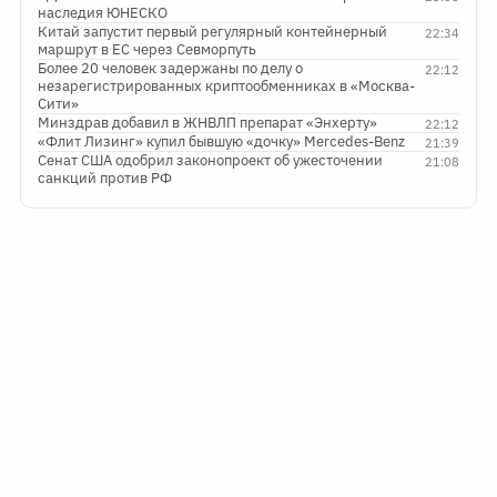
наследия ЮНЕСКО
Китай запустит первый регулярный контейнерный
22:34
маршрут в ЕС через Севморпуть
Более 20 человек задержаны по делу о
22:12
незарегистрированных криптообменниках в «Москва-
Сити»
Минздрав добавил в ЖНВЛП препарат «Энхерту»
22:12
«Флит Лизинг» купил бывшую «дочку» Mercedes-Benz
21:39
Сенат США одобрил законопроект об ужесточении
21:08
санкций против РФ