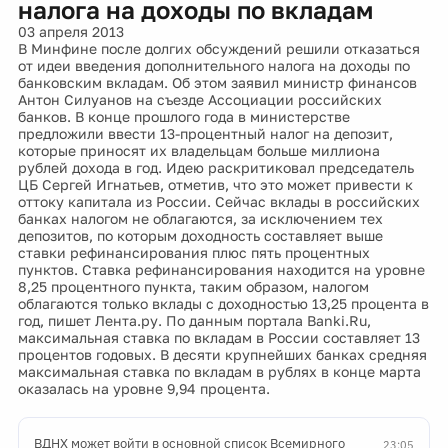
налога на доходы по вкладам
03 апреля 2013
В Минфине после долгих обсуждений решили отказаться
от идеи введения дополнительного налога на доходы по
банковским вкладам. Об этом заявил министр финансов
Антон Силуанов на съезде Ассоциации российских
банков. В конце прошлого года в министерстве
предложили ввести 13-процентный налог на депозит,
которые приносят их владельцам больше миллиона
рублей дохода в год. Идею раскритиковал председатель
ЦБ Сергей Игнатьев, отметив, что это может привести к
оттоку капитала из России. Сейчас вклады в российских
банках налогом не облагаются, за исключением тех
депозитов, по которым доходность составляет выше
ставки рефинансирования плюс пять процентных
пунктов. Ставка рефинансирования находится на уровне
8,25 процентного пункта, таким образом, налогом
облагаются только вклады с доходностью 13,25 процента в
год, пишет Лента.ру. По данным портала Banki.Ru,
максимальная ставка по вкладам в России составляет 13
процентов годовых. В десяти крупнейших банках средняя
максимальная ставка по вкладам в рублях в конце марта
оказалась на уровне 9,94 процента.
ВДНХ может войти в основной список Всемирного
23:05