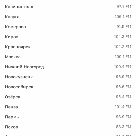
Калининград
97.7 FM
Калуга
106.1 FM
Кемерово
91.5 FM
Киров
104.3 FM
Красноярск
102.2 FM
Москва
100.1 FM
Нижний Новгород
100.4 FM
Новокузнецк
96.9 FM
Новосибирск
96.6 FM
Озёрск
95.4 FM
Пенза
101.4 FM
Пермь
98.9 FM
Псков
88.3 FM