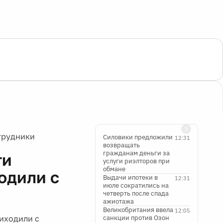
трудники
Силовики предложили
12:31
возвращать
гражданам деньги за
ти
услуги риэлторов при
обмане
одили с
Выдачи ипотеки в
12:31
июле сократились на
четверть после спада
ажиотажа
Великобритания ввела
12:05
иходили с
санкции против Озон