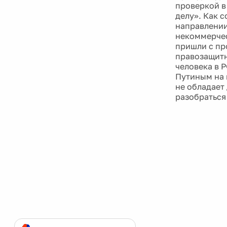
проверкой в
делу». Как 
направлении
некоммерчес
пришли с пр
правозащитн
человека в 
Путиным на 
не обладает
разобраться