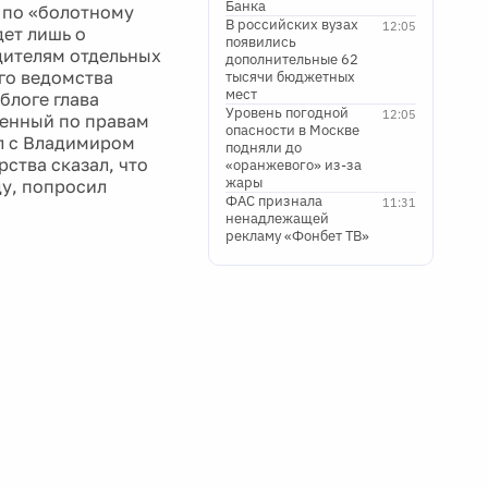
Банка
и по «болотному
В российских вузах
12:05
дет лишь о
появились
дителям отдельных
дополнительные 62
го ведомства
тысячи бюджетных
мест
блоге глава
Уровень погодной
12:05
ченный по правам
опасности в Москве
л с Владимиром
подняли до
ства сказал, что
«оранжевого» из-за
жары
у, попросил
ФАС признала
11:31
ненадлежащей
рекламу «Фонбет ТВ»