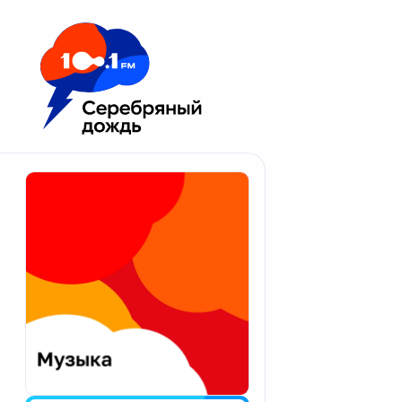
Москва 100.1 FM
Апатиты
Астрахань
Волгоград
Вологда
Екатеринбург
Иваново
Казань
Калининград
Калуга