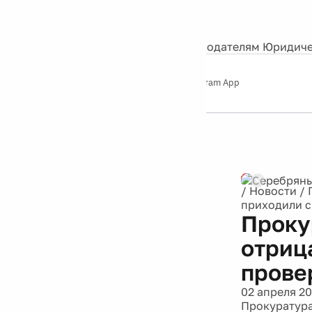
События
Контакты
О нас
Экскурсии
Silver Studio
Рекламодателям
Юридиче
Слушайте
App Store
Google Play
Telegram App
Серебряный
дождь
12+
Реклама
/
Новости
/
приходили с
Проку
отриц
прове
02 апреля 20
Прокуратура