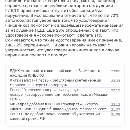
привилегированных водителей попадаются, например,
парикмахер главы республики, которого сотрудники
ГИБДД предпочитают отпустить без санкций за
нарушение. В исследовании отмечается, что почти 70%
автомобилистов уверены в том, что удостоверения
чиновников помогают их владельцам избежать наказания
за нарушение ПДД. Еще 28% опрошенных считают, что
удостоверения «скорее помогают» сделать это.
Сомневаются, что такие удостоверения имеют значение,
лишь 2% опрошенных. Ни один человек не сказал с
уверенностью, что удостоверения чиновников в случае
нарушения правил не помогут.
ВДНХ может войти в основной список Всемирного
23:05
наследия ЮНЕСКО
Китай запустит первый регулярный контейнерный
22:34
маршрут в ЕС через Севморпуть
Более 20 человек задержаны по делу о
22:12
незарегистрированных криптообменниках в «Москва-
Сити»
Минздрав добавил в ЖНВЛП препарат «Энхерту»
22:12
«Флит Лизинг» купил бывшую «дочку» Mercedes-Benz
21:39
Сенат США одобрил законопроект об ужесточении
21:08
санкций против РФ