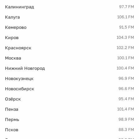
Калининград
97.7 FM
Калуга
106.1 FM
Кемерово
91.5 FM
Киров
104.3 FM
Красноярск
102.2 FM
Москва
100.1 FM
Нижний Новгород
100.4 FM
Новокузнецк
96.9 FM
Новосибирск
96.6 FM
Озёрск
95.4 FM
Пенза
101.4 FM
Пермь
98.9 FM
Псков
88.3 FM