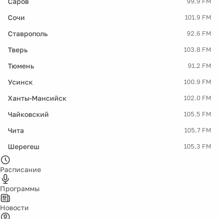
Саров
99.9 FM
Сочи
101.9 FM
Ставрополь
92.6 FM
Тверь
103.8 FM
Тюмень
91.2 FM
Усинск
100.9 FM
Ханты-Мансийск
102.0 FM
Чайковский
105.5 FM
Чита
105.7 FM
Шерегеш
105.3 FM
Расписание
Программы
Новости