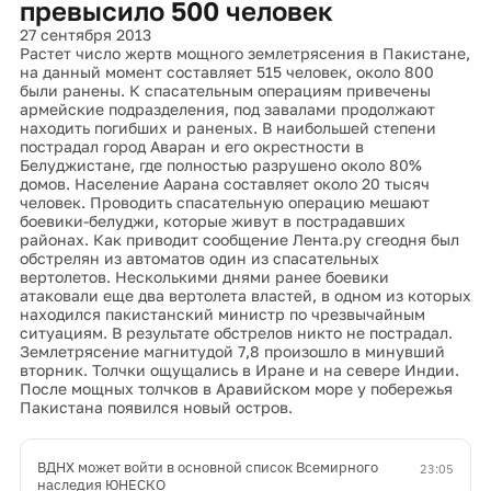
превысило 500 человек
27 сентября 2013
Растет число жертв мощного землетрясения в Пакистане,
на данный момент составляет 515 человек, около 800
были ранены. К спасательным операциям привечены
армейские подразделения, под завалами продолжают
находить погибших и раненых. В наибольшей степени
пострадал город Аваран и его окрестности в
Белуджистане, где полностью разрушено около 80%
домов. Население Аарана составляет около 20 тысяч
человек. Проводить спасательную операцию мешают
боевики-белуджи, которые живут в пострадавших
районах. Как приводит сообщение Лента.ру сгеодня был
обстрелян из автоматов один из спасательных
вертолетов. Несколькими днями ранее боевики
атаковали еще два вертолета властей, в одном из которых
находился пакистанский министр по чрезвычайным
ситуациям. В результате обстрелов никто не пострадал.
Землетрясение магнитудой 7,8 произошло в минувший
вторник. Толчки ощущались в Иране и на севере Индии.
После мощных толчков в Аравийском море у побережья
Пакистана появился новый остров.
ВДНХ может войти в основной список Всемирного
23:05
наследия ЮНЕСКО