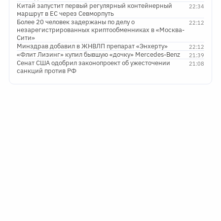
Китай запустит первый регулярный контейнерный
22:34
маршрут в ЕС через Севморпуть
Более 20 человек задержаны по делу о
22:12
незарегистрированных криптообменниках в «Москва-
Сити»
Минздрав добавил в ЖНВЛП препарат «Энхерту»
22:12
«Флит Лизинг» купил бывшую «дочку» Mercedes-Benz
21:39
Сенат США одобрил законопроект об ужесточении
21:08
санкций против РФ