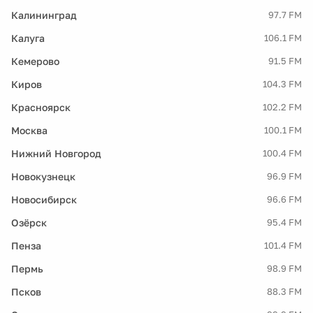
Калининград
97.7 FM
Калуга
106.1 FM
Кемерово
91.5 FM
Киров
104.3 FM
Красноярск
102.2 FM
Москва
100.1 FM
Нижний Новгород
100.4 FM
Новокузнецк
96.9 FM
Новосибирск
96.6 FM
Озёрск
95.4 FM
Пенза
101.4 FM
Пермь
98.9 FM
Псков
88.3 FM