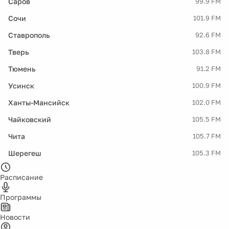
Саров
99.9 FM
Сочи
101.9 FM
Ставрополь
92.6 FM
Тверь
103.8 FM
Тюмень
91.2 FM
Усинск
100.9 FM
Ханты-Мансийск
102.0 FM
Чайковский
105.5 FM
Чита
105.7 FM
Шерегеш
105.3 FM
Расписание
Программы
Новости