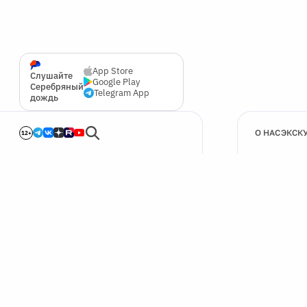
App Store
Слушайте
Google Play
Серебряный
Telegram App
дождь
О НАС
ЭКСК
12+
🍪
Мы используем cookie для улучшения работы сайта.