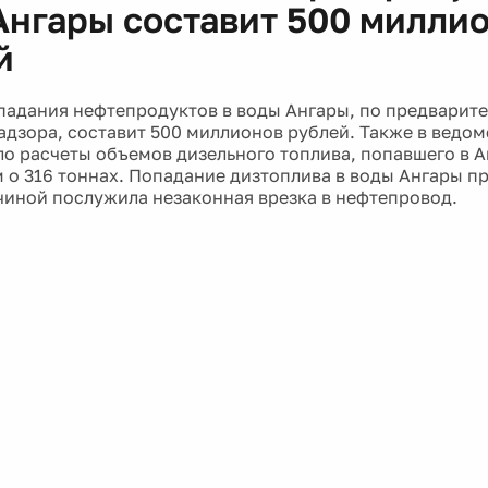
Ангары составит 500 милли
й
падания нефтепродуктов в воды Ангары, по предвари
дзора, составит 500 миллионов рублей. Также в ведом
о расчеты объемов дизельного топлива, попавшего в Ан
м о 316 тоннах. Попадание дизтоплива в воды Ангары п
чиной послужила незаконная врезка в нефтепровод.