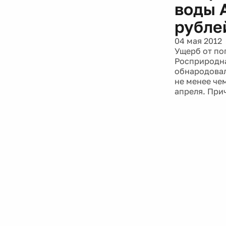
воды 
рубле
04 мая 2012
Ущерб от по
Росприродна
обнародовал
не менее че
апреля. При