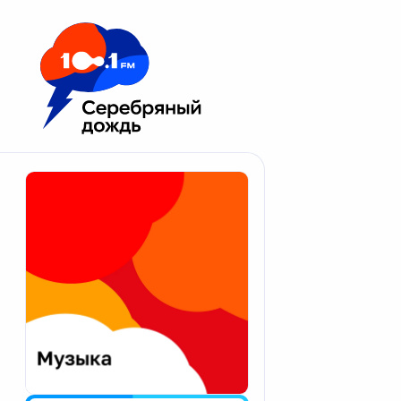
Москва 100.1 FM
Апатиты
Астрахань
Волгоград
Вологда
Екатеринбург
Иваново
Казань
Калининград
Калуга