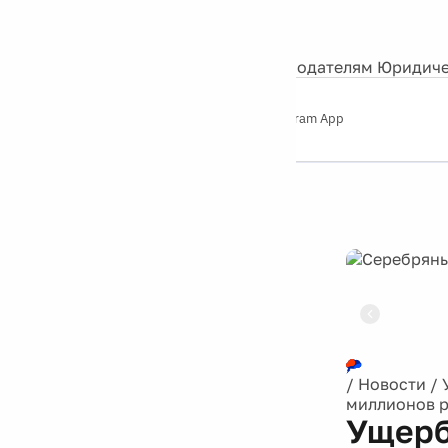
События
Контакты
О нас
Экскурсии
Silver Studio
Рекламодателям
Юридиче
Слушайте
App Store
Google Play
Telegram App
Серебряный
дождь
12+
Реклама
/
Новости
/
миллионов 
Ущерб