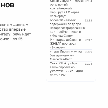
Китай запустит первый
22:34
онов
регулярный
контейнерный
маршрут в ЕС через
Севморпуть
Более 20 человек
22:12
тельным данным
задержаны по делу о
незарегистрированных
ство впервые
криптообменниках в
гару: речь идет
«Москва-Сити»
роизошло 25
Минздрав добавил в
22:12
ЖНВЛП препарат
«Энхерту»
«Флит Лизинг» купил
21:39
бывшую «дочку»
Mercedes-Benz
Сенат США одобрил
21:08
законопроект об
ужесточении санкций
против РФ