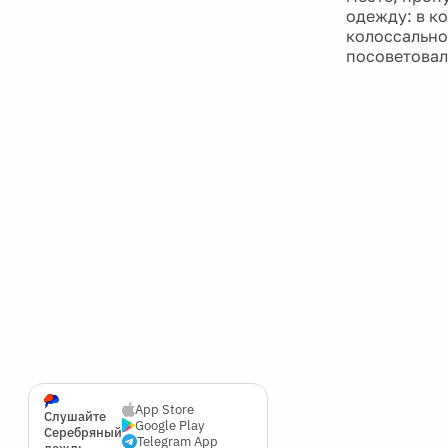
одежду: в ко
колоссально
посоветовал
App Store
Слушайте
Google Play
Серебряный
Telegram App