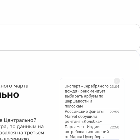
жного марта
Эксперт «Серебряного
23:04
льно
дождя» рекомендует
выбирать арбузы по
шершавости и
полоскам
Российские фанаты
22:59
Marvel обрушили
 в Центральной
рейтинг «Колобка»
тра, по данным на
Парламент Индии
22:58
потребовал извинений
азался на третьем
от Марка Цукерберга
ть весеннюю