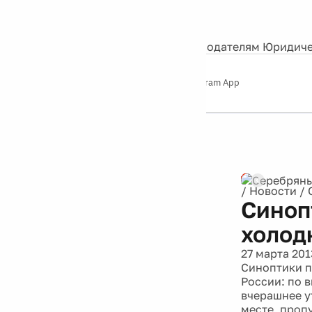
События
Контакты
О нас
Экскурсии
Silver Studio
Рекламодателям
Юридиче
Слушайте
App Store
Google Play
Telegram App
Серебряный
дождь
12+
/
Новости
/
Синоп
холод
27 марта 201
Синоптики п
России: по 
вчерашнее ут
месте, пропу