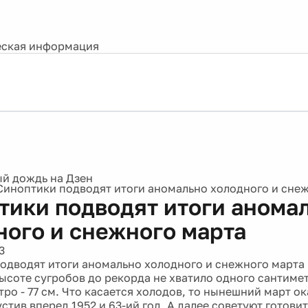
ская информация
Синоптики подводят итоги аномально холодного и сне
тики подводят итоги анома
ного и снежного марта
3
одводят итоги аномально холодного и снежного марта
высоте сугробов до рекорда не хватило одного сантиме
ро - 77 см. Что касается холодов, то нынешний март ок
стив вперед 1952 и 63-ий год. А далее советуют готови