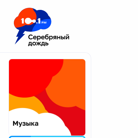
Москва 100.1 FM
Апатиты
Астрахань
Волгоград
Вологда
Екатеринбург
Иваново
Казань
Калининград
Калуга