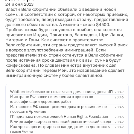
24 июня 2013
Власти Великобритании объявили о введении новой
схемы, в соответствии с которой, от некоторых приезжих,
будут требовать, перед въездом в страну, предоставления
долгового обязательства. А именно - около $4500.
Пробная схема будет запущена в ноябре, она коснется
приезжих из Индии, Пакистана, Бангладеш, Шри-Ланки,
Нигерии и Ганы. Как считают в правительстве
Великобритании, эти страны представляют высокий риск
в вопросе злоупотребления иммиграцией. Если
представители этих стран останутся в Великобритании
после истечения срока действия их визы, сумма будут
конфискована. По словам министра внутренних дел
Великобритании Терезы Мэй, это нововведение сделает
иммиграционную систему более селективной.
Wildberries больше не показывает домашние адреса ИП
20:47
Минтранс РФ вносит изменения в приказ по
20:46
классификации дорожных работ
Матвиенко: РФ может рекомендовать россиянам не
20:46
посещать Армению
ГП признала нежелательной Human Rights Foundation
20:46
В мире зафиксирован «великий романтический спад»
20:42
Кадыров зарегистрирован кандидатом на должность
20:42
главы Чечни