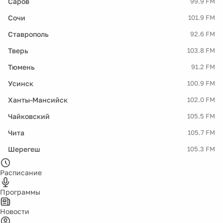
Саров
99.9 FM
Сочи
101.9 FM
Ставрополь
92.6 FM
Тверь
103.8 FM
Тюмень
91.2 FM
Усинск
100.9 FM
Ханты-Мансийск
102.0 FM
Чайковский
105.5 FM
Чита
105.7 FM
Шерегеш
105.3 FM
Расписание
Программы
Новости