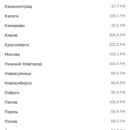
Калининград
97.7 FM
Калуга
106.1 FM
Кемерово
91.5 FM
Киров
104.3 FM
Красноярск
102.2 FM
Москва
100.1 FM
Нижний Новгород
100.4 FM
Новокузнецк
96.9 FM
Новосибирск
96.6 FM
Озёрск
95.4 FM
Пенза
101.4 FM
Пермь
98.9 FM
Псков
88.3 FM