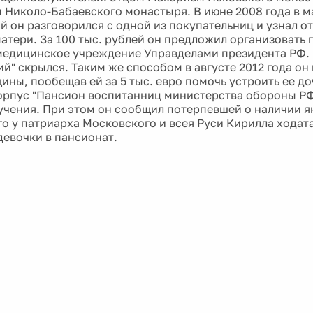
 Николо-Бабаевского монастыря. В июне 2008 года в м
 он разговорился с одной из покупательниц и узнал от
матери. За 100 тыс. рублей он предложил организовать
едицинское учреждение Управделами президента РФ. 
й" скрылся. Таким же способом в августе 2012 года он 
ины, пообещав ей за 5 тыс. евро помочь устроить ее д
орпус "Пансион воспитанниц министерства обороны РФ
учения. При этом он сообщил потерпевшей о наличии 
о у патриарха Московского и всея Руси Кирилла ходат
девочки в пансионат.