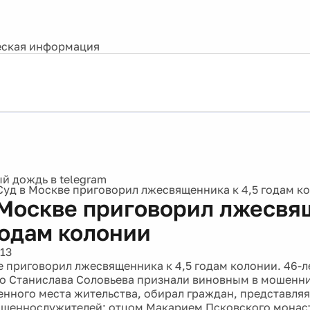
ская информация
Суд в Москве приговорил лжесвященника к 4,5 годам к
 Москве приговорил лжесв
годам колонии
13
е приговорил лжесвященника к 4,5 годам колонии. 46-л
о Станислава Соловьева признали виновным в мошенн
енного места жительства, обирал граждан, представл
щеннослужителей: отцом Макарием Псковского монас