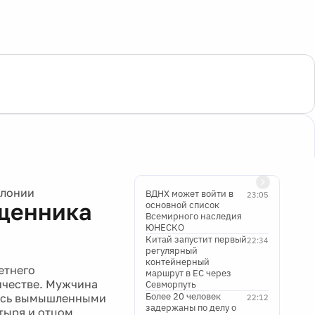
олонии
ВДНХ может войти в
23:05
ященника
основной список
Всемирного наследия
ЮНЕСКО
Китай запустит первый
22:34
регулярный
контейнерный
етнего
маршрут в ЕС через
ичестве. Мужчина
Севморпуть
Более 20 человек
яясь вымышленными
22:12
задержаны по делу о
тыря и отцом