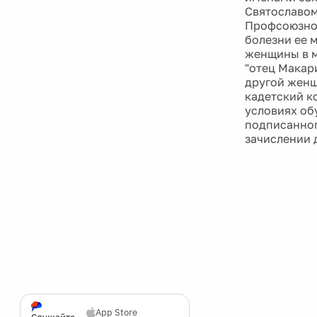
Святославом
Профсоюзной
болезни ее 
женщины в м
"отец Макари
другой женщ
кадетский к
условиях об
подписанног
зачислении 
App Store