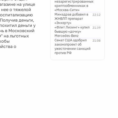
незарегистрированных
агазине на улице
криптообменниках в
 нее о тяжелой
«Москва-Сити»
 госпитализацию
Минздрав добавил в
22:12
ЖНВЛП препарат
Получив деньги,
«Энхерту»
похитил деньги у
«Флит Лизинг» купил
21:39
очь в Московский
бывшую «дочку»
" на льготных
Mercedes-Benz
Сенат США одобрил
якобы
21:08
законопроект об
айства о
ужесточении санкций
против РФ