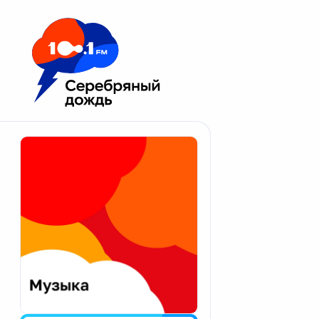
Москва 100.1 FM
Апатиты
Астрахань
Волгоград
Вологда
Екатеринбург
Иваново
Казань
Калининград
Калуга