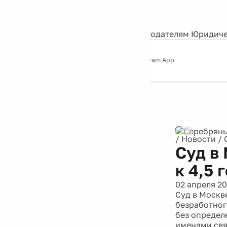
События
Контакты
О нас
Экскурсии
Silver Studio
Рекламодателям
Юридиче
Слушайте
App Store
Google Play
Telegram App
Серебряный
дождь
12+
Реклама
/
Новости
/
Суд в
к 4,5 
02 апреля 20
Суд в Москв
безработног
без определ
именами свя