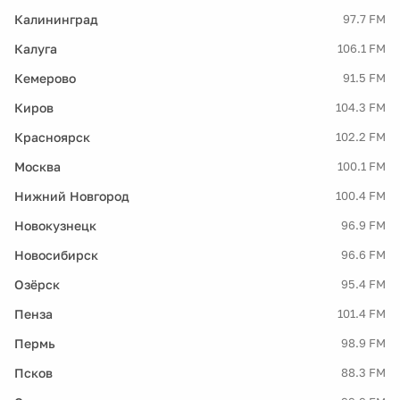
Калининград
97.7 FM
Калуга
106.1 FM
Кемерово
91.5 FM
Киров
104.3 FM
Красноярск
102.2 FM
Москва
100.1 FM
Нижний Новгород
100.4 FM
Новокузнецк
96.9 FM
Новосибирск
96.6 FM
Озёрск
95.4 FM
Пенза
101.4 FM
Пермь
98.9 FM
Псков
88.3 FM