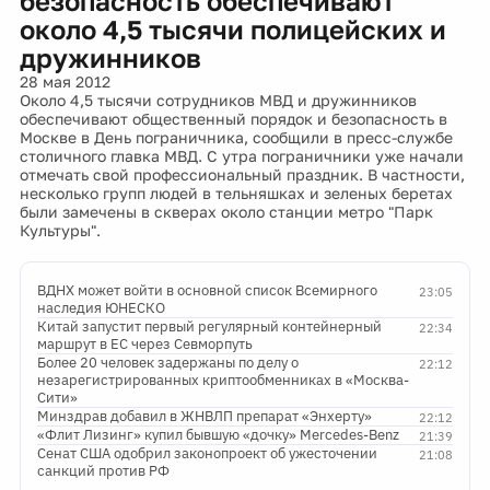
безопасность обеспечивают
около 4,5 тысячи полицейских и
дружинников
28 мая 2012
Около 4,5 тысячи сотрудников МВД и дружинников
обеспечивают общественный порядок и безопасность в
Москве в День пограничника, сообщили в пресс-службе
столичного главка МВД. С утра пограничники уже начали
отмечать свой профессиональный праздник. В частности,
несколько групп людей в тельняшках и зеленых беретах
были замечены в скверах около станции метро "Парк
Культуры".
ВДНХ может войти в основной список Всемирного
23:05
наследия ЮНЕСКО
Китай запустит первый регулярный контейнерный
22:34
маршрут в ЕС через Севморпуть
Более 20 человек задержаны по делу о
22:12
незарегистрированных криптообменниках в «Москва-
Сити»
Минздрав добавил в ЖНВЛП препарат «Энхерту»
22:12
«Флит Лизинг» купил бывшую «дочку» Mercedes-Benz
21:39
Сенат США одобрил законопроект об ужесточении
21:08
санкций против РФ