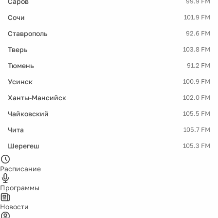
Саров
99.9 FM
Сочи
101.9 FM
Ставрополь
92.6 FM
Тверь
103.8 FM
Тюмень
91.2 FM
Усинск
100.9 FM
Ханты-Мансийск
102.0 FM
Чайковский
105.5 FM
Чита
105.7 FM
Шерегеш
105.3 FM
Расписание
Программы
Новости