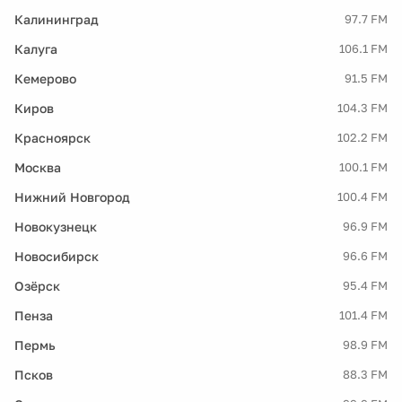
Калининград
97.7 FM
Калуга
106.1 FM
Кемерово
91.5 FM
Киров
104.3 FM
Красноярск
102.2 FM
Москва
100.1 FM
Нижний Новгород
100.4 FM
Новокузнецк
96.9 FM
Новосибирск
96.6 FM
Озёрск
95.4 FM
Пенза
101.4 FM
Пермь
98.9 FM
Псков
88.3 FM