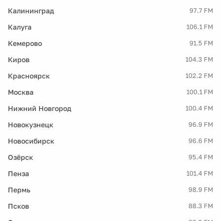
Калининград
97.7 FM
Калуга
106.1 FM
Кемерово
91.5 FM
Киров
104.3 FM
Красноярск
102.2 FM
Москва
100.1 FM
Нижний Новгород
100.4 FM
Новокузнецк
96.9 FM
Новосибирск
96.6 FM
Озёрск
95.4 FM
Пенза
101.4 FM
Пермь
98.9 FM
Псков
88.3 FM