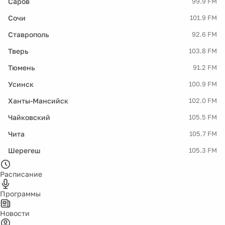
Саров
99.9 FM
Сочи
101.9 FM
Ставрополь
92.6 FM
Тверь
103.8 FM
Тюмень
91.2 FM
Усинск
100.9 FM
Ханты-Мансийск
102.0 FM
Чайковский
105.5 FM
Чита
105.7 FM
Шерегеш
105.3 FM
Расписание
Программы
Новости