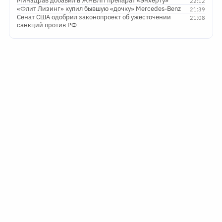
Минздрав добавил в ЖНВЛП препарат «Энхерту»
22:12
«Флит Лизинг» купил бывшую «дочку» Mercedes-Benz
21:39
Сенат США одобрил законопроект об ужесточении
21:08
санкций против РФ