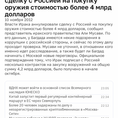
сделку с Россией на покупку
оружия стоимостью более 4 млрд
долларов
10 ноября 2012
Власти Ирака аннулировали сделку с Россией на покупку
оружия стоимостью более 4 млрд долларов, сообщил
представитель иракского правительства Али Мусави. По
его данным, у Багдада имеются некие подозрения в
коррупции с российской стороны, и сейчас по этому делу
проходит проверка. Мусави не уточнил, в отношении кого
именно идет расследование, а также будет ли Багдад
начинать с Москвой новые переговоры. Официальное
подтверждение тому, что Ирак подписал с Россией
несколько контрактов на закупку вооружений на общую
сумму 4,2 млрд долларов, было получено в начале
октября.
ВДНХ может войти в основной список Всемирного
23:05
наследия ЮНЕСКО
Китай запустит первый регулярный контейнерный
22:34
маршрут в ЕС через Севморпуть
Более 20 человек задержаны по делу о
22:12
незарегистрированных криптообменниках в «Москва-
Сити»