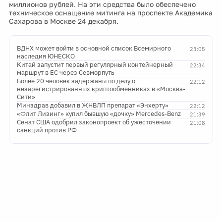
миллионов рублей. На эти средства было обеспечено
техническое оснащение митинга на проспекте Академика
Сахарова в Москве 24 декабря.
ВДНХ может войти в основной список Всемирного
23:05
наследия ЮНЕСКО
Китай запустит первый регулярный контейнерный
22:34
маршрут в ЕС через Севморпуть
Более 20 человек задержаны по делу о
22:12
незарегистрированных криптообменниках в «Москва-
Сити»
Минздрав добавил в ЖНВЛП препарат «Энхерту»
22:12
«Флит Лизинг» купил бывшую «дочку» Mercedes-Benz
21:39
Сенат США одобрил законопроект об ужесточении
21:08
санкций против РФ