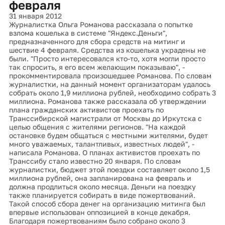
февраля
31 января 2012
Журналистка Ольга Романова рассказала о попытке
взлома кошелька в системе "Яндекс.Деньги",
предназначенного для сбора средств на митинг и
шествие 4 февраля. Средства из кошелька украдены не
были. "Просто интересовался кто-то, хотя могли просто
так спросить, я его всем желающим показываю", -
прокомментировала произошедшее Романова. По словам
журналистки, на данный момент организаторам удалось
собрать около 1,9 миллиона рублей, необходимо собрать 3
миллиона. Романова также рассказала об утверждении
плана гражданских активистов проехать по
Транссибирской магистрали от Москвы до Иркутска с
целью общения с жителями регионов. "На каждой
остановке будем общаться с местными жителями, будет
много уважаемых, талантливых, известных людей", -
написала Романова. О планах активистов проехать по
Транссибу стало известно 20 января. По словам
журналистки, бюджет этой поездки составляет около 1,5
миллиона рублей, она запланирована на февраль и
должна продлиться около месяца. Деньги на поездку
также планируется собирать в виде пожертвований.
Такой способ сбора денег на организацию митинга был
впервые использован оппозицией в конце декабря.
Благодаря пожертвованиям было собрано около 3