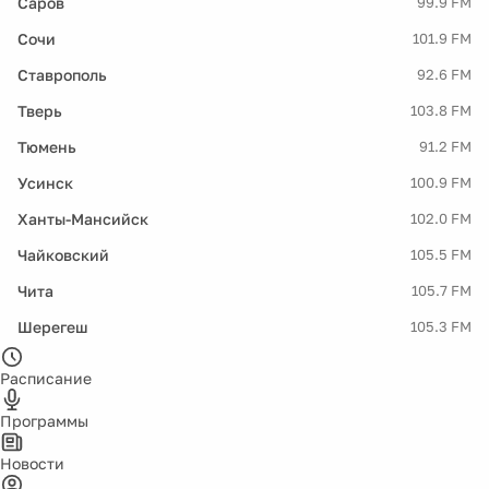
Саров
99.9 FM
Сочи
101.9 FM
Ставрополь
92.6 FM
Тверь
103.8 FM
Тюмень
91.2 FM
Усинск
100.9 FM
Ханты-Мансийск
102.0 FM
Чайковский
105.5 FM
Чита
105.7 FM
Шерегеш
105.3 FM
Расписание
Программы
Новости