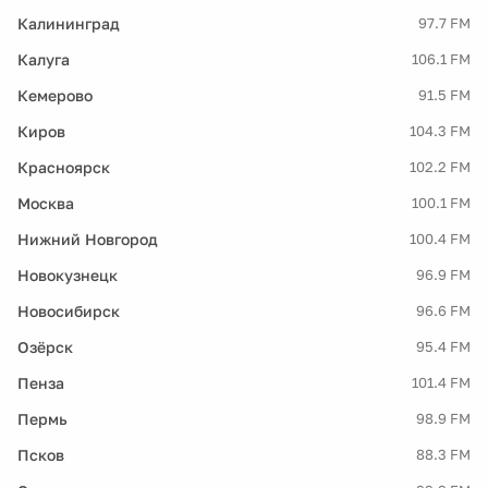
Калининград
97.7 FM
Калуга
106.1 FM
Кемерово
91.5 FM
Киров
104.3 FM
Красноярск
102.2 FM
Москва
100.1 FM
Нижний Новгород
100.4 FM
Новокузнецк
96.9 FM
Новосибирск
96.6 FM
Озёрск
95.4 FM
Пенза
101.4 FM
Пермь
98.9 FM
Псков
88.3 FM