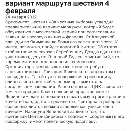
вариант маршрута шествия 4
февраля
24 января 2012
Оргкомитет шествия «За честные выборы» утвердил
предварительный вариант маршрута, который будет
обсуждаться с московской мэрией при согласовании
заявки на массовую акцию 4 февраля. От Калужской
площади по Якиманке до Большого каменного моста. У
моста, возможно, пройдет короткий митинг. Об итогах
этой встречи рассказал Серебряному Дождю один из ее
участников, депутат Геннадий Гудков, отметивший, что
«время митинга ограничено из-за морозов».
Организаторы февральского шествия потребуют
зарегистрировать Григория Явлинского кандидатом в
президенты. Такой пункт содержится в резолюции,
единогласно принятой членами оргкомитета на
сегодняшнем заседании. Ранее сегодня в ЦИК заявили о
том, что процент брака подписей, представленных
Явлинским, дает основание отказать ему в регистрации в
качестве кандидата в президенты. Повторная проверка
подписных листов должна завершиться уже сегодня
вечером. Накануне Явлинский заявил о том, что
претензии Центризбиркома к подписям, собранным в его
поддержку, имеют политическую подоплеку.