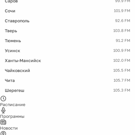
Саров
99.9 FM
Сочи
101.9 FM
Ставрополь
92.6 FM
Тверь
103.8 FM
Тюмень
91.2 FM
Усинск
100.9 FM
Ханты-Мансийск
102.0 FM
Чайковский
105.5 FM
Чита
105.7 FM
Шерегеш
105.3 FM
Расписание
Программы
Новости