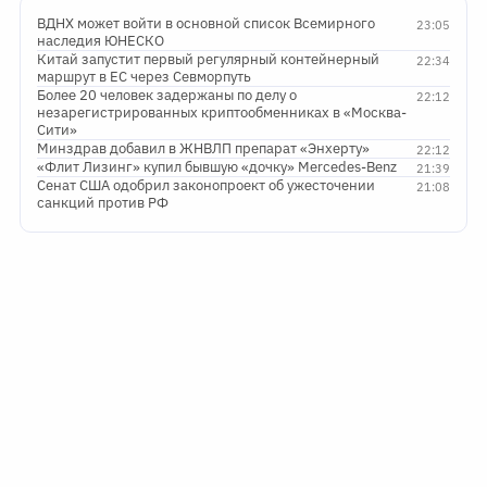
ВДНХ может войти в основной список Всемирного
23:05
наследия ЮНЕСКО
Китай запустит первый регулярный контейнерный
22:34
маршрут в ЕС через Севморпуть
Более 20 человек задержаны по делу о
22:12
незарегистрированных криптообменниках в «Москва-
Сити»
Минздрав добавил в ЖНВЛП препарат «Энхерту»
22:12
«Флит Лизинг» купил бывшую «дочку» Mercedes-Benz
21:39
Сенат США одобрил законопроект об ужесточении
21:08
санкций против РФ