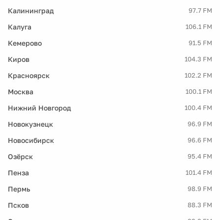
Калининград
97.7 FM
Калуга
106.1 FM
Кемерово
91.5 FM
Киров
104.3 FM
Красноярск
102.2 FM
Москва
100.1 FM
Нижний Новгород
100.4 FM
Новокузнецк
96.9 FM
Новосибирск
96.6 FM
Озёрск
95.4 FM
Пенза
101.4 FM
Пермь
98.9 FM
Псков
88.3 FM