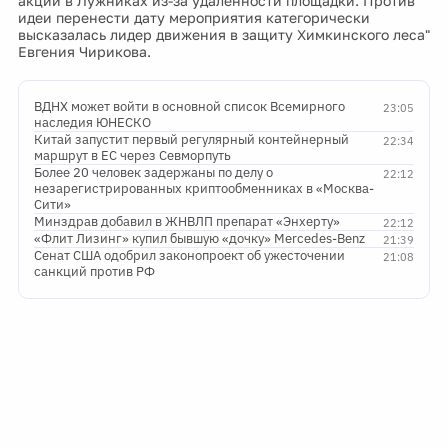
акции в Лужниках из-за удаленности площадки. Против
идеи перенести дату мероприятия категорически
высказалась лидер движения в защиту Химкинского леса"
Евгения Чирикова.
ВДНХ может войти в основной список Всемирного
23:05
наследия ЮНЕСКО
Китай запустит первый регулярный контейнерный
22:34
маршрут в ЕС через Севморпуть
Более 20 человек задержаны по делу о
22:12
незарегистрированных криптообменниках в «Москва-
Сити»
Минздрав добавил в ЖНВЛП препарат «Энхерту»
22:12
«Флит Лизинг» купил бывшую «дочку» Mercedes-Benz
21:39
Сенат США одобрил законопроект об ужесточении
21:08
санкций против РФ