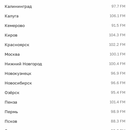
Калининград
97.7 FM
Калуга
106.1 FM
Кемерово
91.5 FM
Киров
104.3 FM
Красноярск
102.2 FM
Москва
100.1 FM
Нижний Новгород
100.4 FM
Новокузнецк
96.9 FM
Новосибирск
96.6 FM
Озёрск
95.4 FM
Пенза
101.4 FM
Пермь
98.9 FM
Псков
88.3 FM