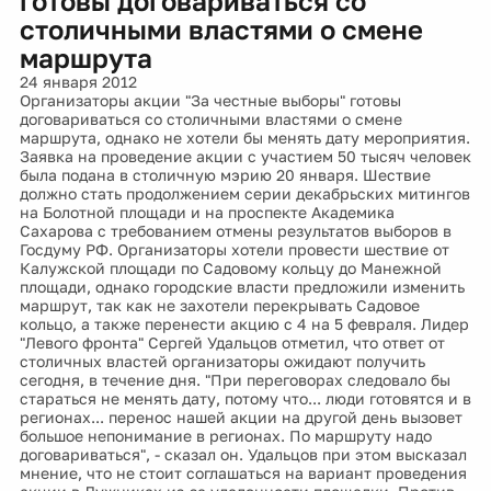
готовы договариваться со
столичными властями о смене
маршрута
24 января 2012
Организаторы акции "За честные выборы" готовы
договариваться со столичными властями о смене
маршрута, однако не хотели бы менять дату мероприятия.
Заявка на проведение акции с участием 50 тысяч человек
была подана в столичную мэрию 20 января. Шествие
должно стать продолжением серии декабрьских митингов
на Болотной площади и на проспекте Академика
Сахарова с требованием отмены результатов выборов в
Госдуму РФ. Организаторы хотели провести шествие от
Калужской площади по Садовому кольцу до Манежной
площади, однако городские власти предложили изменить
маршрут, так как не захотели перекрывать Садовое
кольцо, а также перенести акцию с 4 на 5 февраля. Лидер
"Левого фронта" Сергей Удальцов отметил, что ответ от
столичных властей организаторы ожидают получить
сегодня, в течение дня. "При переговорах следовало бы
стараться не менять дату, потому что... люди готовятся и в
регионах... перенос нашей акции на другой день вызовет
большое непонимание в регионах. По маршруту надо
договариваться", - сказал он. Удальцов при этом высказал
мнение, что не стоит соглашаться на вариант проведения