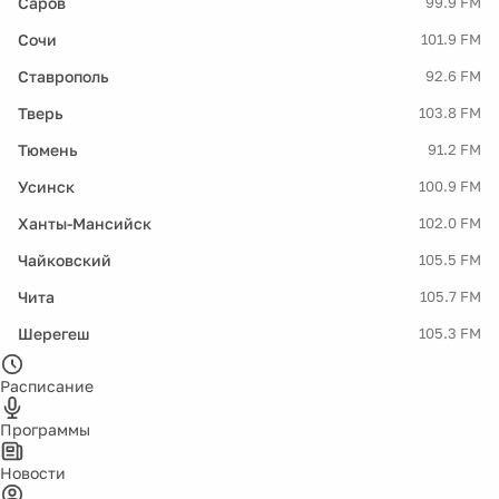
Саров
99.9 FM
Сочи
101.9 FM
Ставрополь
92.6 FM
Тверь
103.8 FM
Тюмень
91.2 FM
Усинск
100.9 FM
Ханты-Мансийск
102.0 FM
Чайковский
105.5 FM
Чита
105.7 FM
Шерегеш
105.3 FM
Расписание
Программы
Новости