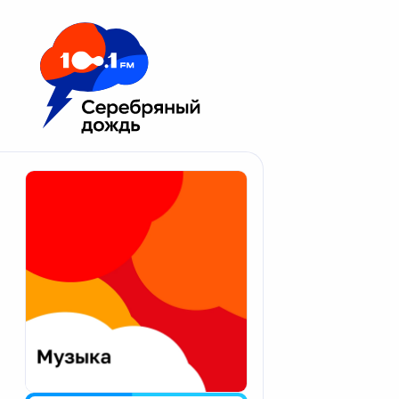
Москва 100.1 FM
Апатиты
Астрахань
Волгоград
Вологда
Екатеринбург
Иваново
Казань
Калининград
Калуга