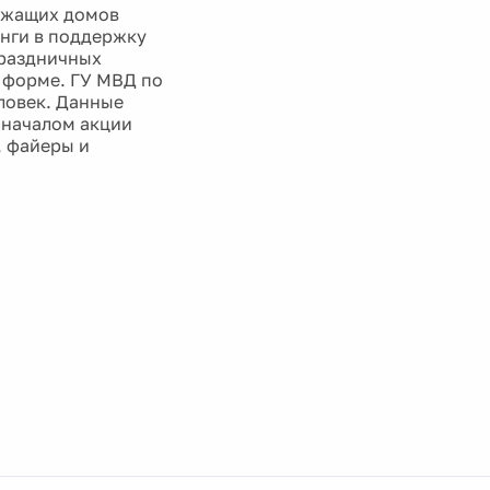
лежащих домов
унги в поддержку
праздничных
й форме. ГУ МВД по
ловек. Данные
д началом акции
, файеры и