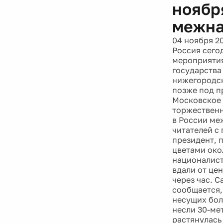
ноябр
межна
04 ноября 2
Россия сего
мероприятия
государства
нижегородск
позже под п
Московское 
торжественн
в России ме
читателей с
президент, 
цветами око
националист
вдали от це
через час. 
сообщается,
несущих бол
несли 30-ме
растянулась 