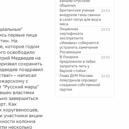
каналы «Русской
общины»
Британские ученые
22:53
внедрили гены свиньи
в салат-латук для вкуса
мяса
ициальные"
Лишенная
22:53
сертификата
ись первые лица
эксплуатанта
тин. На
«Ижавиа» собирается
е, которое годом
устранить замечания
ого освободило
Росавиации
В Лондоне
трий Медведев на
22:51
предложили в пабах
призвал сохранить
запретить пить у
Медведев поздравил
барной стойки
тва!» – написал
Глава ДУМ Москвы
22:51
Аляутдинов опроверг
ожарскому с
создание собственной
т "Русский марш"
партии
решен властями
ьно завершиться
рт. Как
х хоругвеносцев,
и участники акции
жности колонна
жгли несколько