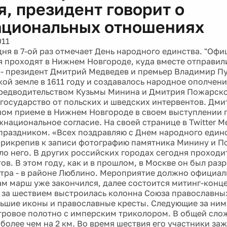
я, президент говорит о
циональных отношениях
011
дня в 7-ой раз отмечает День народного единства. "Оф
 проходят в Нижнем Новгороде, куда вместе отправил
 - президент Дмитрий Медведев и премьер Владимир Пу
ой земле в 1611 году и создавалось народное ополчени
редводительством Кузьмы Минина и Дмитрия Пожарск
государство от польских и шведских интервентов. Дми
ом приеме в Нижнем Новгороде в своем выступлении 
жнациональное согласие. На своей странице в Twitter 
 праздником. «Всех поздравляю с Днем народного единс
прикрепив к записи фотографию памятника Минину и П
ло него. В других российских городах сегодня проходи
ов. В этом году, как и в прошлом, в Москве он был раз
нтра - в районе Люблино. Мероприятие должно официал
Сам марш уже закончился, далее состоится митинг-конце
 за шествием выстроилась колонна Союза православны
ьшие иконы и православные кресты. Следующие за ним
тровое полотно с имперским триколором. В общей сло
более чем на 2 км. Во время шествия его участники за