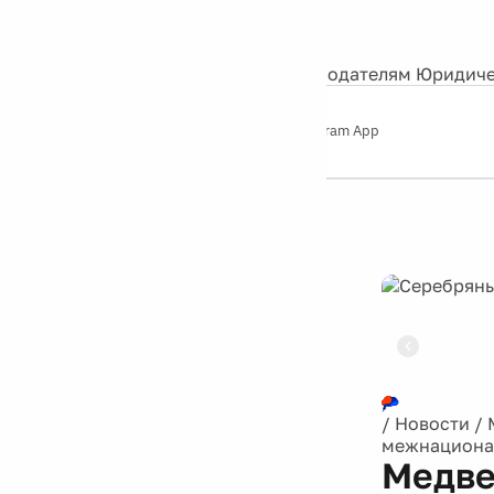
События
Контакты
О нас
Экскурсии
Silver Studio
Рекламодателям
Юридиче
Слушайте
App Store
Google Play
Telegram App
Серебряный
дождь
12+
Реклама
/
Новости
/
межнациона
Медве