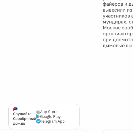
файеров и д
вывесили из
участников 
мундирах, с
Москве сооб
организатор
при досмотр
дымовые ша
App Store
Слушайте
Google Play
Серебряный
Telegram App
дождь