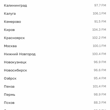
Калининград
97.7 FM
Калуга
106.1 FM
Кемерово
91.5 FM
Киров
104.3 FM
Красноярск
102.2 FM
Москва
100.1 FM
Нижний Новгород
100.4 FM
Новокузнецк
96.9 FM
Новосибирск
96.6 FM
Озёрск
95.4 FM
Пенза
101.4 FM
Пермь
98.9 FM
Псков
88.3 FM