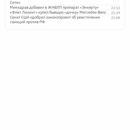
Сити»
Минздрав добавил в ЖНВЛП препарат «Энхерту»
22:12
«Флит Лизинг» купил бывшую «дочку» Mercedes-Benz
21:39
Сенат США одобрил законопроект об ужесточении
21:08
санкций против РФ