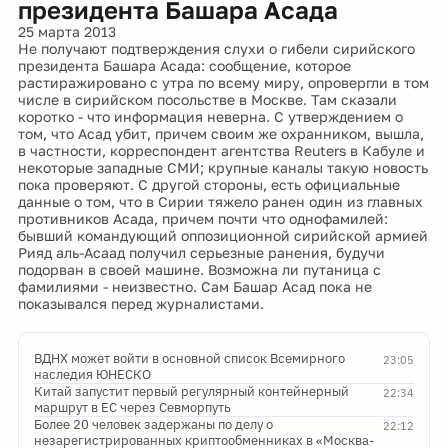
президента Башара Асада
25 марта 2013
Не получают подтверждения слухи о гибели сирийского
президента Башара Асада: сообщение, которое
растиражировано с утра по всему миру, опровергли в том
числе в сирийском посольстве в Москве. Там сказали
коротко - что информация неверна. С утверждением о
том, что Асад убит, причем своим же охранником, вышла,
в частности, корреспондент агентства Reuters в Кабуле и
некоторые западные СМИ; крупные каналы такую новость
пока проверяют. С другой стороны, есть официальные
данные о том, что в Сирии тяжело ранен один из главных
противников Асада, причем почти что однофамилей:
бывший командующий оппозиционной сирийской армией
Рияд аль-Асаад получил серьезные ранения, будучи
подорван в своей машине. Возможна ли путаница с
фамилиями - неизвестно. Сам Башар Асад пока не
показывался перед журналистами.
ВДНХ может войти в основной список Всемирного
23:05
наследия ЮНЕСКО
Китай запустит первый регулярный контейнерный
22:34
маршрут в ЕС через Севморпуть
Более 20 человек задержаны по делу о
22:12
незарегистрированных криптообменниках в «Москва-