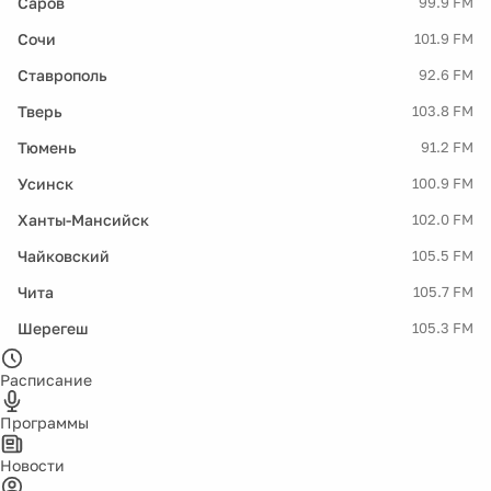
Саров
99.9 FM
Сочи
101.9 FM
Ставрополь
92.6 FM
Тверь
103.8 FM
Тюмень
91.2 FM
Усинск
100.9 FM
Ханты-Мансийск
102.0 FM
Чайковский
105.5 FM
Чита
105.7 FM
Шерегеш
105.3 FM
Расписание
Программы
Новости