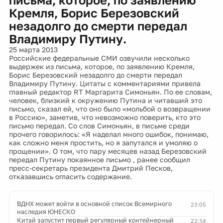
Кремля, Борис Березовский
незадолго до смерти передал
Владимиру Путину.
25 марта 2013
Российские федеральные СМИ озвучили несколько
выдержек из письма, которое, по заявлению Кремля,
Борис Березовский незадолго до смерти передал
Владимиру Путину. Цитаты с комментариями привела
главный редактор RT Маргарита Симоньян. По ее словам,
человек, близкий к окружению Путина и читавший это
письмо, сказал ей, что оно было «мольбой о возвращении
в Россию», заметив, что невозможно поверить, кто это
письмо передал. Со слов Симоньян, в письме среди
прочего говорилось: «Я наделал много ошибок, понимаю,
как сложно меня простить, но я запутался и умоляю о
прощении». О том, что пару месяцев назад Березовский
передал Путину покаянное письмо , ранее сообщил
пресс-секретарь президента Дмитрий Песков,
отказавшись огласить содержание.
ВДНХ может войти в основной список Всемирного
23:05
наследия ЮНЕСКО
Китай запустит первый регулярный контейнерный
22:34