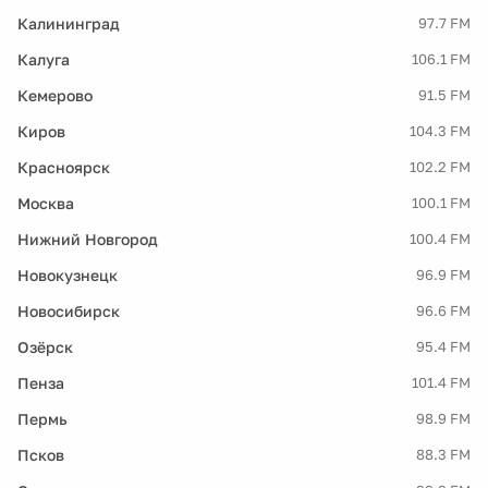
Калининград
97.7 FM
Калуга
106.1 FM
Кемерово
91.5 FM
Киров
104.3 FM
Красноярск
102.2 FM
Москва
100.1 FM
Нижний Новгород
100.4 FM
Новокузнецк
96.9 FM
Новосибирск
96.6 FM
Озёрск
95.4 FM
Пенза
101.4 FM
Пермь
98.9 FM
Псков
88.3 FM