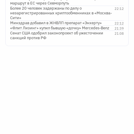
маршрут в ЕС через Севморпуть
Более 20 человек задержаны по делу о
22:12
незарегистрированных криптообменниках в «Москва-
Сити»
Минздрав добавил в ЖНВЛП препарат «Энхерту»
22:12
«Флит Лизинг» купил бывшую «дочку» Mercedes-Benz
21:39
Сенат США одобрил законопроект об ужесточении
21:08
санкций против РФ