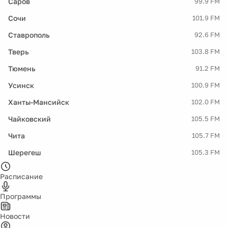
Саров
99.9 FM
Сочи
101.9 FM
Ставрополь
92.6 FM
Тверь
103.8 FM
Тюмень
91.2 FM
Усинск
100.9 FM
Ханты-Мансийск
102.0 FM
Чайковский
105.5 FM
Чита
105.7 FM
Шерегеш
105.3 FM
Расписание
Программы
Новости