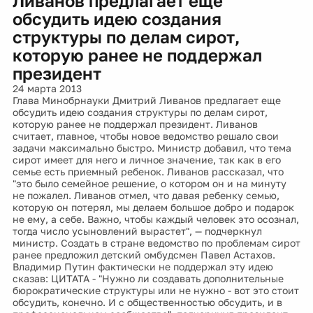
Ливанов предлагает еще
обсудить идею создания
структуры по делам сирот,
которую ранее не поддержал
президент
24 марта 2013
Глава Минобрнауки Дмитрий Ливанов предлагает еще
обсудить идею создания структуры по делам сирот,
которую ранее не поддержал президент. Ливанов
считает, главное, чтобы новое ведомство решало свои
задачи максимально быстро. Министр добавил, что тема
сирот имеет для него и личное значение, так как в его
семье есть приемный ребенок. Ливанов рассказал, что
"это было семейное решение, о котором он и на минуту
не пожалел. Ливанов отмел, что давая ребенку семью,
которую он потерял, мы делаем большое добро и подарок
не ему, а себе. Важно, чтобы каждый человек это осознал,
тогда число усыновлений вырастет", — подчеркнул
министр. Создать в стране ведомство по проблемам сирот
ранее предложил детский омбудсмен Павел Астахов.
Владимир Путин фактически не поддержал эту идею
сказав: ЦИТАТА - "Нужно ли создавать дополнительные
бюрократические структуры или не нужно - вот это стоит
обсудить, конечно. И с общественностью обсудить, и в