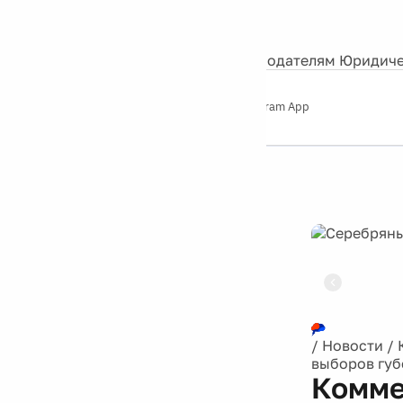
События
Контакты
О нас
Экскурсии
Silver Studio
Рекламодателям
Юридиче
Слушайте
App Store
Google Play
Telegram App
Серебряный
дождь
12+
Реклама
/
Новости
/
выборов губ
Комме