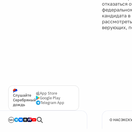
отказаться 
федеральном
кандидата в
рассмотреть
верующих, п
App Store
Слушайте
Google Play
Серебряный
Telegram App
дождь
О НАС
ЭКСК
12+