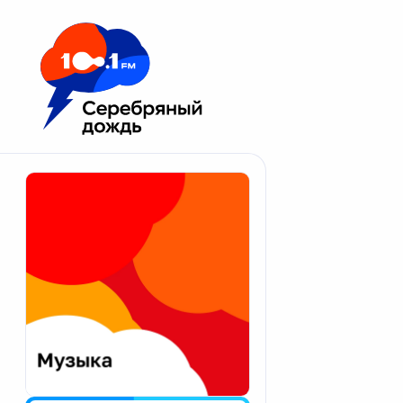
Москва 100.1 FM
Апатиты
Астрахань
Волгоград
Вологда
Екатеринбург
Иваново
Казань
Калининград
Калуга