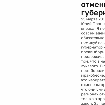
отмен
губер
23 марта 201
Юрий Проньк
вперед. Я н
совсем адек
обязательно
помилуйте, э
губернатор 
предвыборно
придерживаю
том, что в 
лукавого. В
пост бороли
мракобесие.
что избират
отменены пр
что они умн
регионах от
только в пр
закон. За пр