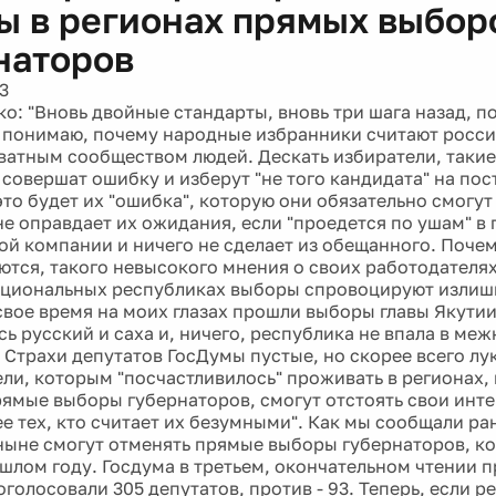
ы в регионах прямых выбор
наторов
3
о: "Вновь двойные стандарты, вновь три шага назад, п
е понимаю, почему народные избранники считают россий
ватным сообществом людей. Дескать избиратели, такие
 совершат ошибку и изберут "не того кандидата" на пос
то будет их "ошибка", которую они обязательно смогут
не оправдает их ожидания, если "проедется по ушам" в
й компании и ничего не сделает из обещанного. Почем
тся, такого невысокого мнения о своих работодателях
национальных республиках выборы спровоцируют излиш
 свое время на моих глазах прошли выборы главы Якутии
сь русский и саха и, ничего, республика не впала в ме
 Страхи депутатов ГосДумы пустые, но скорее всего лу
ели, которым "посчастливилось" проживать в регионах, 
ямые выборы губернаторов, смогут отстоять свои инте
ее тех, кто считает их безумными". Как мы сообщали ра
ныне смогут отменять прямые выборы губернаторов, к
ошлом году. Госдума в третьем, окончательном чтении 
оголосовали 305 депутатов, против - 93. Теперь, если р