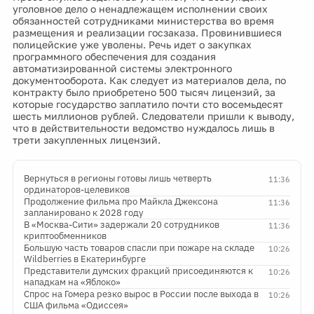
уголовное дело о ненадлежащем исполнении своих
обязанностей сотрудниками министерства во время
размещения и реализации госзаказа. Провинившиеся
полицейские уже уволены. Речь идет о закупках
программного обеспечения для создания
автоматизированной системы электронного
документооборота. Как следует из материалов дела, по
контракту было приобретено 500 тысяч лицензий, за
которые государство заплатило почти сто восемьдесят
шесть миллионов рублей. Следователи пришли к выводу,
что в действительности ведомство нуждалось лишь в
трети закупленных лицензий.
Вернуться в регионы готовы лишь четверть
11:36
ординаторов-целевиков
Продолжение фильма про Майкла Джексона
11:36
запланировано к 2028 году
В «Москва-Сити» задержали 20 сотрудников
11:36
криптообменников
Большую часть товаров спасли при пожаре на складе
10:26
Wildberries в Екатеринбурге
Представители думских фракций присоединяются к
10:26
нападкам на «Яблоко»
Спрос на Гомера резко вырос в России после выхода в
10:26
США фильма «Одиссея»