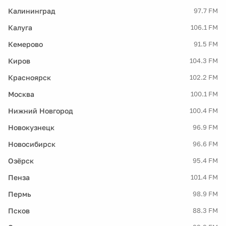
Калининград
97.7 FM
Калуга
106.1 FM
Кемерово
91.5 FM
Киров
104.3 FM
Красноярск
102.2 FM
Москва
100.1 FM
Нижний Новгород
100.4 FM
Новокузнецк
96.9 FM
Новосибирск
96.6 FM
Озёрск
95.4 FM
Пенза
101.4 FM
Пермь
98.9 FM
Псков
88.3 FM