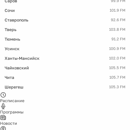
Саров
99.9 FM
Сочи
101.9 FM
Ставрополь
92.6 FM
Тверь
103.8 FM
Тюмень
91.2 FM
Усинск
100.9 FM
Ханты-Мансийск
102.0 FM
Чайковский
105.5 FM
Чита
105.7 FM
Шерегеш
105.3 FM
Расписание
Программы
Новости