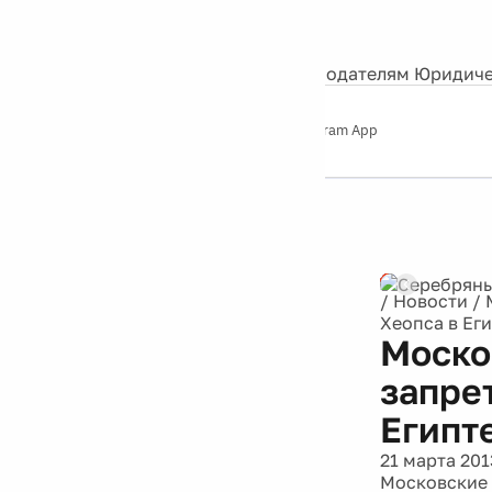
События
Контакты
О нас
Экскурсии
Silver Studio
Рекламодателям
Юридиче
Слушайте
App Store
Google Play
Telegram App
Серебряный
дождь
12+
Реклама
/
Новости
/
Хеопса в Ег
Моско
запре
Египт
21 марта 201
Московские 