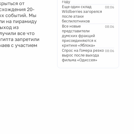
году
крыться от
Еще один склад
08:06
осхождения 20-
Wildberries загорелся
ых событий. Мы
после атаки
зли на пирамиду
беспилотников
Все новые
выход из
08:06
представители
лучили все что
думских фракций
гипта запретили
присоединяются к
чаев с участием
критике «Яблока»
Спрос на Гомера резко
08:06
вырос после выхода
фильма «Одиссея»