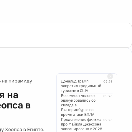
ь на пирамиду
Дональд Трамп
09:26
запретил «родильный
туризм» в США
я на
Восемьсот человек
09:26
эвакуировались со
еопса в
склада в
Екатеринбурге во
время атаки БПЛА
Продолжение фильма
09:26
про Майкла Джексона
у Хеопса в Египте.
запланировано к 2028