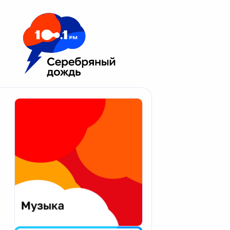
Москва 100.1 FM
Апатиты
Астрахань
Волгоград
Вологда
Екатеринбург
Иваново
Казань
Калининград
Калуга