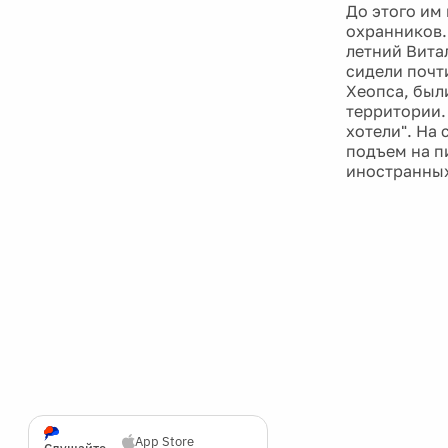
До этого им
охранников.
летний Вита
сидели почт
Хеопса, был
территории.
хотели". На
подъем на п
иностранных
App Store