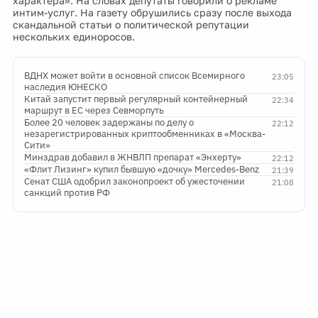
характера». На словах депутаты говорили о рекламе
интим-услуг. На газету обрушились сразу после выхода
скандальной статьи о политической репутации
нескольких единоросов.
ВДНХ может войти в основной список Всемирного
23:05
наследия ЮНЕСКО
Китай запустит первый регулярный контейнерный
22:34
маршрут в ЕС через Севморпуть
Более 20 человек задержаны по делу о
22:12
незарегистрированных криптообменниках в «Москва-
Сити»
Минздрав добавил в ЖНВЛП препарат «Энхерту»
22:12
«Флит Лизинг» купил бывшую «дочку» Mercedes-Benz
21:39
Сенат США одобрил законопроект об ужесточении
21:08
санкций против РФ