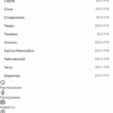
Саров
99.9 FM
Сочи
101.9 FM
Ставрополь
92.6 FM
Тверь
103.8 FM
Тюмень
91.2 FM
Усинск
100.9 FM
Ханты-Мансийск
102.0 FM
Чайковский
105.5 FM
Чита
105.7 FM
Шерегеш
105.3 FM
Расписание
Программы
Новости