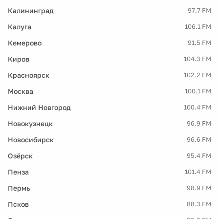
Калининград
97.7 FM
Калуга
106.1 FM
Кемерово
91.5 FM
Киров
104.3 FM
Красноярск
102.2 FM
Москва
100.1 FM
Нижний Новгород
100.4 FM
Новокузнецк
96.9 FM
Новосибирск
96.6 FM
Озёрск
95.4 FM
Пенза
101.4 FM
Пермь
98.9 FM
Псков
88.3 FM