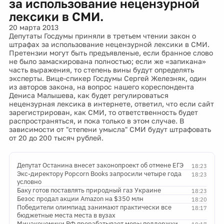
за использование нецензурной
лексики в СМИ.
20 марта 2013
Депутаты Госдумы приняли в третьем чтении закон о
штрафах за использование нецензурной лексики в СМИ.
Претензии могут быть предъявленые, если бранное слово
не было замаскирована полностью; если же «запикана»
часть выражения, то степень вины будут определять
эксперты. Вице-спикер Госдумы Сергей Железняк, один
из авторов закона, на вопрос нашего кореспондента
Дениса Малышева, как будет регулироваться
нецензурная лексика в интернете, ответил, что если сайт
зарегистрирован, как СМИ, то ответственность будет
распространяться, и пока только в этом случае. В
зависимости от "степени умысла" СМИ будут штрафовать
от 20 до 200 тысяч рублей.
Депутат Останина внесет законопроект об отмене ЕГЭ
18:23
Экс-директору Popcorn Books запросили четыре года
18:23
условно
Баку готов поставлять природный газ Украине
18:23
Безос продал акции Amazon на $350 млн
18:20
Победители олимпиад занимают практически все
18:17
бюджетные места места в вузах
Минэкономики РФ прорабатывает меры поддержки