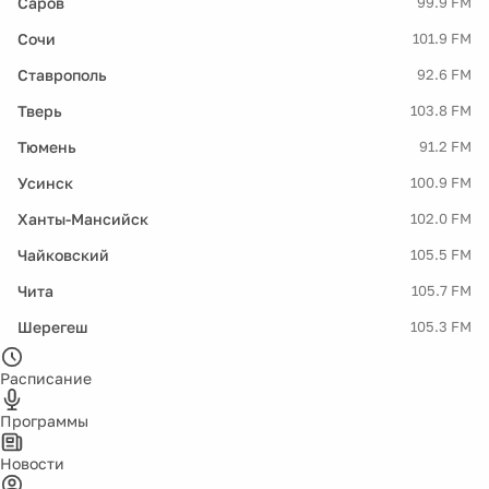
Саров
99.9 FM
Сочи
101.9 FM
Ставрополь
92.6 FM
Тверь
103.8 FM
Тюмень
91.2 FM
Усинск
100.9 FM
Ханты-Мансийск
102.0 FM
Чайковский
105.5 FM
Чита
105.7 FM
Шерегеш
105.3 FM
Расписание
Программы
Новости