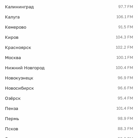
Калининград
97.7 FM
Калуга
106.1 FM
Кемерово
91.5 FM
Киров
104.3 FM
Красноярск
102.2 FM
Москва
100.1 FM
Нижний Новгород
100.4 FM
Новокузнецк
96.9 FM
Новосибирск
96.6 FM
Озёрск
95.4 FM
Пенза
101.4 FM
Пермь
98.9 FM
Псков
88.3 FM