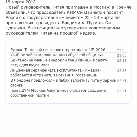
18 марта 2013
Новый руководитель Китая приглашен в Москву: в Кремле
объявили, что председатель КНР Си Цзиньпин посетит
Россию с государственным визитом 22 – 24 марта по
приглашению президента Владимира Путина. Си
Цзиньпин был официально утвержден полноправным
руководителем Китая на прошлой неделе.
Руслан Терновой взял свое второе золото ЧЕ-2026
23:08
YouTube заблокировал каналы «Русской общины»
23:08
Британские ученые внедрили гены свиньи в салат-
22:53
латук для вкуса мяса
Лишенная сертификата эксплуатанта «Ижавиа»
22:53
собирается устранить замечания Росавиации
В Лондоне предложили в пабах запретить пить у барной
22:51
стойки
Глава ДУМ Москвы Аляутдинов опроверг создание
22:51
собственной партии