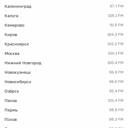
Калининград
97.7 FM
Калуга
106.1 FM
Кемерово
91.5 FM
Киров
104.3 FM
Красноярск
102.2 FM
Москва
100.1 FM
Нижний Новгород
100.4 FM
Новокузнецк
96.9 FM
Новосибирск
96.6 FM
Озёрск
95.4 FM
Пенза
101.4 FM
Пермь
98.9 FM
Псков
88.3 FM