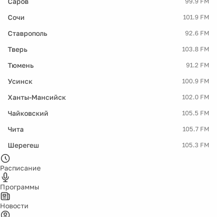
Саров
99.9 FM
Сочи
101.9 FM
Ставрополь
92.6 FM
Тверь
103.8 FM
Тюмень
91.2 FM
Усинск
100.9 FM
Ханты-Мансийск
102.0 FM
Чайковский
105.5 FM
Чита
105.7 FM
Шерегеш
105.3 FM
Расписание
Программы
Новости