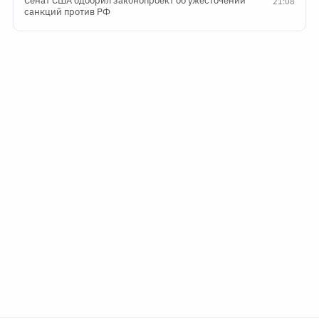
Сенат США одобрил законопроект об ужесточении
21:08
санкций против РФ