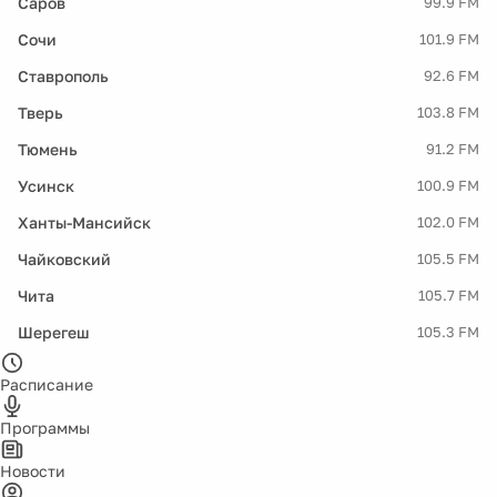
Саров
99.9 FM
Сочи
101.9 FM
Ставрополь
92.6 FM
Тверь
103.8 FM
Тюмень
91.2 FM
Усинск
100.9 FM
Ханты-Мансийск
102.0 FM
Чайковский
105.5 FM
Чита
105.7 FM
Шерегеш
105.3 FM
Расписание
Программы
Новости