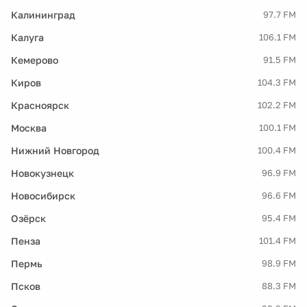
Калининград
97.7 FM
Калуга
106.1 FM
Кемерово
91.5 FM
Киров
104.3 FM
Красноярск
102.2 FM
Москва
100.1 FM
Нижний Новгород
100.4 FM
Новокузнецк
96.9 FM
Новосибирск
96.6 FM
Озёрск
95.4 FM
Пенза
101.4 FM
Пермь
98.9 FM
Псков
88.3 FM