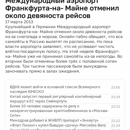
Международный аэропорт
Франкфурта-на- Майне отменил
около девяноста рейсов
17 марта 2013
Крупнейший в Германии Международный аэропорт
Франкфурта-на- Майне отменил около девяноста рейсов
из-за снегопада и мороза. Онлайн-табло обещает, что все
самолёты в Россию вылетят по расписанию. Но пока
власти аэропорта заявляют, что не успевают чистить
влётно-посадочную полосу. На этой неделе Франкфурт-
на- Майне уже не принимал самолёты из-за непогоды. Во
вторник были отменены более трёх с половиной сотен
рейсов. Три тысячи пассажиров были вынуждены
заночевать прямо в залах ожидания.
ВДНХ может войти в основной список Всемирного
23:05
наследия ЮНЕСКО
Китай запустит первый регулярный контейнерный
22:34
маршрут в ЕС через Севморпуть
Более 20 человек задержаны по делу о
22:12
незарегистрированных криптообменниках в «Москва-
Сити»
Минздрав добавил в ЖНВЛП препарат «Энхерту»
22:12
«Флит Лизинг» купил бывшую «дочку» Mercedes-Benz
21:39