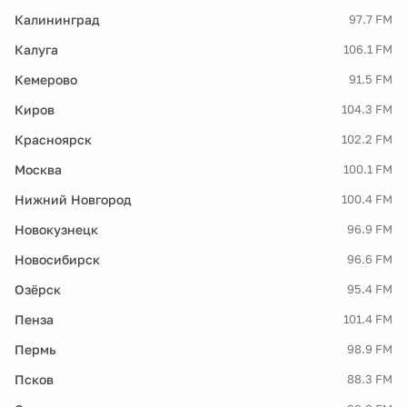
Калининград
97.7 FM
Калуга
106.1 FM
Кемерово
91.5 FM
Киров
104.3 FM
Красноярск
102.2 FM
Москва
100.1 FM
Нижний Новгород
100.4 FM
Новокузнецк
96.9 FM
Новосибирск
96.6 FM
Озёрск
95.4 FM
Пенза
101.4 FM
Пермь
98.9 FM
Псков
88.3 FM