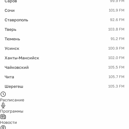
Саров
99.9 FM
Сочи
101.9 FM
Ставрополь
92.6 FM
Тверь
103.8 FM
Тюмень
91.2 FM
Усинск
100.9 FM
Ханты-Мансийск
102.0 FM
Чайковский
105.5 FM
Чита
105.7 FM
Шерегеш
105.3 FM
Расписание
Программы
Новости