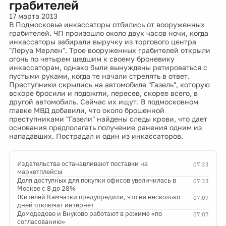
грабителей
17 марта 2013
В Подмосковье инкассаторы отбились от вооруженных
грабителей. ЧП произошло около двух часов ночи, когда
инкассаторы забирали выручку из торгового центра
"Леруа Мерлен". Трое вооруженных грабителей открыли
огонь по четырем шедшим к своему броневику
инкассаторам, однако были вынуждены ретироваться с
пустыми руками, когда те начали стрелять в ответ.
Преступники скрылись на автомобиле "Газель", которую
вскоре бросили и подожгли, пересев, скорее всего, в
другой автомобиль. Сейчас их ищут. В подмосковном
главке МВД добавили, что около брошенной
преступниками "Газели" найдены следы крови, что дает
основания предполагать получение ранения одним из
нападавших. Пострадал и один из инкассаторов.
Издательства останавливают поставки на
07:33
маркетплейсы
Доля доступных для покупки офисов увеличилась в
07:33
Москве с 8 до 28%
Жителей Камчатки предупредили, что на несколько
07:07
дней отключат интернет
Домодедово и Внуково работают в режиме «по
07:07
согласованию»