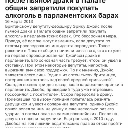
после пьяной драки в Палате
общин запретили покупать
алкоголь в парламентских барах
16 марта 2013
Британскому депутату-дебоширу Эрику Джойс после
пьяной драки в Палате общин запретили покупать
алкоголь в парламентских барах. Это бессрочная мера.
Правда, её все же могут изменить, если депутата по
итогам расследования инцидента оправдают. Такое
решение в Палате общин приняли из-за того, что это уже
не первая спровоцированная Джойсом драка в
парламенте. Его основная часть требует, чтобы он ушёл в
отставку. При этом некоторые депутаты, напротив,
выразили ему свою поддержку. По их мнению, Джойс
является всего лишь "одним из сотен тысяч британцев,
потерявших контроль над своей вредной привычкой".
Скандал возник три дня назад после караоке-вечеринки в
парламенте. Джойс, пришедший туда уже нетрезвым,
поссорился с посетителем. Ссора переросла в драку.
Приехавшая по вызову полиция попыталась разнять
дерущихся и увести соперника депутата, однако Джойс
пошел вслед за ним на улицу и еще несколько раз его
ударил, а потом напал на самих полицейских. После на
депутата надели наручники. Еще раньше, в 2010 году,
Джойса на год лишили водительских прав за отказ пройти