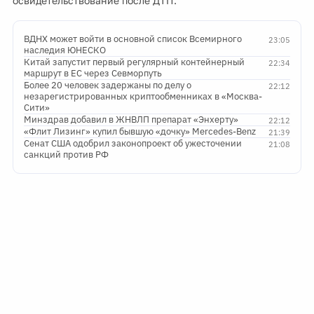
освидетельствование после ДТП.
ВДНХ может войти в основной список Всемирного
23:05
наследия ЮНЕСКО
Китай запустит первый регулярный контейнерный
22:34
маршрут в ЕС через Севморпуть
Более 20 человек задержаны по делу о
22:12
незарегистрированных криптообменниках в «Москва-
Сити»
Минздрав добавил в ЖНВЛП препарат «Энхерту»
22:12
«Флит Лизинг» купил бывшую «дочку» Mercedes-Benz
21:39
Сенат США одобрил законопроект об ужесточении
21:08
санкций против РФ