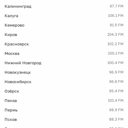
Калининград
97.7 FM
Калуга
106.1 FM
Кемерово
91.5 FM
Киров
104.3 FM
Красноярск
102.2 FM
Москва
100.1 FM
Нижний Новгород
100.4 FM
Новокузнецк
96.9 FM
Новосибирск
96.6 FM
Озёрск
95.4 FM
Пенза
101.4 FM
Пермь
98.9 FM
Псков
88.3 FM