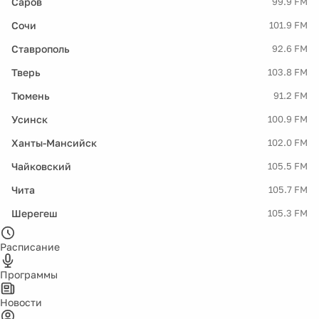
Саров
99.9 FM
Сочи
101.9 FM
Ставрополь
92.6 FM
Тверь
103.8 FM
Тюмень
91.2 FM
Усинск
100.9 FM
Ханты-Мансийск
102.0 FM
Чайковский
105.5 FM
Чита
105.7 FM
Шерегеш
105.3 FM
Расписание
Программы
Новости