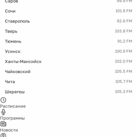
Саров
99.9 FM
Сочи
101.9 FM
Ставрополь
92.6 FM
Тверь
103.8 FM
Тюмень
91.2 FM
Усинск
100.9 FM
Ханты-Мансийск
102.0 FM
Чайковский
105.5 FM
Чита
105.7 FM
Шерегеш
105.3 FM
Расписание
Программы
Новости