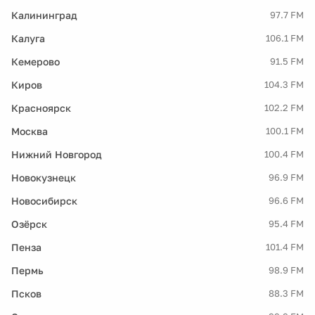
Калининград
97.7 FM
Калуга
106.1 FM
Кемерово
91.5 FM
Киров
104.3 FM
Красноярск
102.2 FM
Москва
100.1 FM
Нижний Новгород
100.4 FM
Новокузнецк
96.9 FM
Новосибирск
96.6 FM
Озёрск
95.4 FM
Пенза
101.4 FM
Пермь
98.9 FM
Псков
88.3 FM