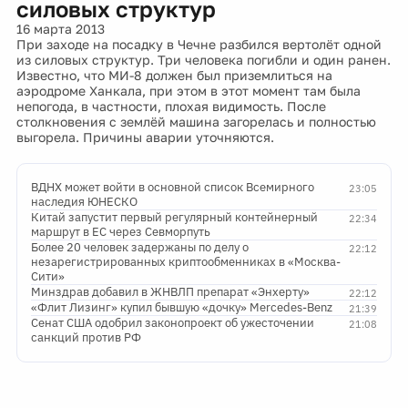
силовых структур
16 марта 2013
При заходе на посадку в Чечне разбился вертолёт одной
из силовых структур. Три человека погибли и один ранен.
Известно, что МИ-8 должен был приземлиться на
аэродроме Ханкала, при этом в этот момент там была
непогода, в частности, плохая видимость. После
столкновения с землёй машина загорелась и полностью
выгорела. Причины аварии уточняются.
ВДНХ может войти в основной список Всемирного
23:05
наследия ЮНЕСКО
Китай запустит первый регулярный контейнерный
22:34
маршрут в ЕС через Севморпуть
Более 20 человек задержаны по делу о
22:12
незарегистрированных криптообменниках в «Москва-
Сити»
Минздрав добавил в ЖНВЛП препарат «Энхерту»
22:12
«Флит Лизинг» купил бывшую «дочку» Mercedes-Benz
21:39
Сенат США одобрил законопроект об ужесточении
21:08
санкций против РФ