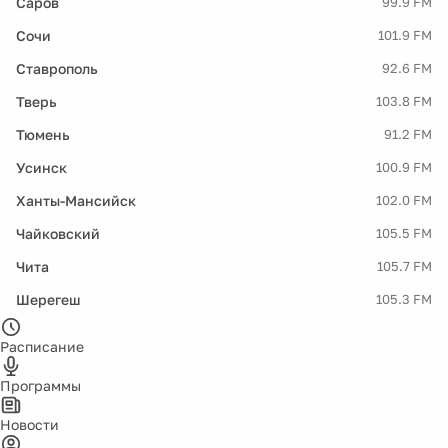
Саров
99.9 FM
Сочи
101.9 FM
Ставрополь
92.6 FM
Тверь
103.8 FM
Тюмень
91.2 FM
Усинск
100.9 FM
Ханты-Мансийск
102.0 FM
Чайковский
105.5 FM
Чита
105.7 FM
Шерегеш
105.3 FM
Расписание
Программы
Новости