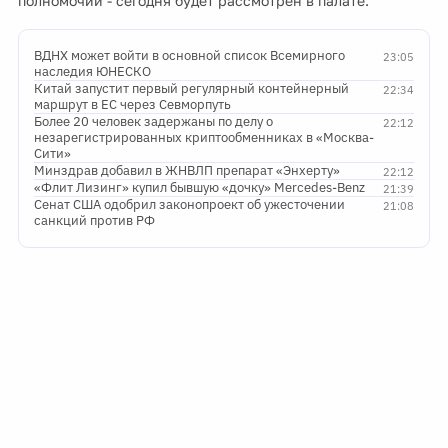
полномочий - сегодня будет рассмотрен в палате.
ВДНХ может войти в основной список Всемирного
23:05
наследия ЮНЕСКО
Китай запустит первый регулярный контейнерный
22:34
маршрут в ЕС через Севморпуть
Более 20 человек задержаны по делу о
22:12
незарегистрированных криптообменниках в «Москва-
Сити»
Минздрав добавил в ЖНВЛП препарат «Энхерту»
22:12
«Флит Лизинг» купил бывшую «дочку» Mercedes-Benz
21:39
Сенат США одобрил законопроект об ужесточении
21:08
санкций против РФ