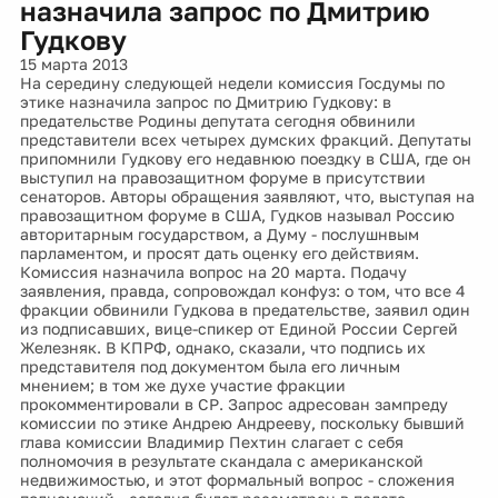
назначила запрос по Дмитрию
Гудкову
15 марта 2013
На середину следующей недели комиссия Госдумы по
этике назначила запрос по Дмитрию Гудкову: в
предательстве Родины депутата сегодня обвинили
представители всех четырех думских фракций. Депутаты
припомнили Гудкову его недавнюю поездку в США, где он
выступил на правозащитном форуме в присутствии
сенаторов. Авторы обращения заявляют, что, выступая на
правозащитном форуме в США, Гудков называл Россию
авторитарным государством, а Думу - послушнвым
парламентом, и просят дать оценку его действиям.
Комиссия назначила вопрос на 20 марта. Подачу
заявления, правда, сопровождал конфуз: о том, что все 4
фракции обвинили Гудкова в предательстве, заявил один
из подписавших, вице-спикер от Единой России Сергей
Железняк. В КПРФ, однако, сказали, что подпись их
представителя под документом была его личным
мнением; в том же духе участие фракции
прокомментировали в СР. Запрос адресован зампреду
комиссии по этике Андрею Андрееву, поскольку бывший
глава комиссии Владимир Пехтин слагает с себя
полномочия в результате скандала с американской
недвижимостью, и этот формальный вопрос - сложения