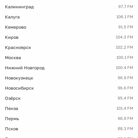
Калининград
97.7 FM
Калуга
106.1 FM
Кемерово
91.5 FM
Киров
104.3 FM
Красноярск
102.2 FM
Москва
100.1 FM
Нижний Новгород
100.4 FM
Новокузнецк
96.9 FM
Новосибирск
96.6 FM
Озёрск
95.4 FM
Пенза
101.4 FM
Пермь
98.9 FM
Псков
88.3 FM