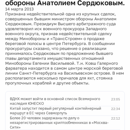
обороны Анатолием Сердюковым.
14 марта 2013
Признана недействительной одна из крупных сделок,
совершенных бывшим министром обороны Анатолием
Сердюковым. Президиум Высшего арбитражного суда
удовлетворил иск военного прокурора Западного
военного округа, признав недействительной сделку
между Минобороны и «ТрансСтроем» о продаже
береговой полосы в центре Петербурга. В сообщении
прокуратуры сказано, что решение о реализации
принималось Сердюковым по предложению бывшего
главы департамента имущественных отношений
Минобороны Евгении Васильевой. Т.н. Ковш Галерного
фарватера находится в самом центре морской береговой
линии Санкт-Петербурга на Васильевском острове. В нем
располагаются несколько причалов для яхт, стоянка
прогулочных кораблей и другие объекты.
ВДНХ может войти в основной список Всемирного
23:05
наследия ЮНЕСКО
Китай запустит первый регулярный контейнерный
22:34
маршрут в ЕС через Севморпуть
Более 20 человек задержаны по делу о
22:12
незарегистрированных криптообменниках в «Москва-
Сити»