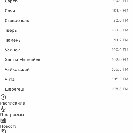
Саров
99.9 FM
Сочи
101.9 FM
Ставрополь
92.6 FM
Тверь
103.8 FM
Тюмень
91.2 FM
Усинск
100.9 FM
Ханты-Мансийск
102.0 FM
Чайковский
105.5 FM
Чита
105.7 FM
Шерегеш
105.3 FM
Расписание
Программы
Новости