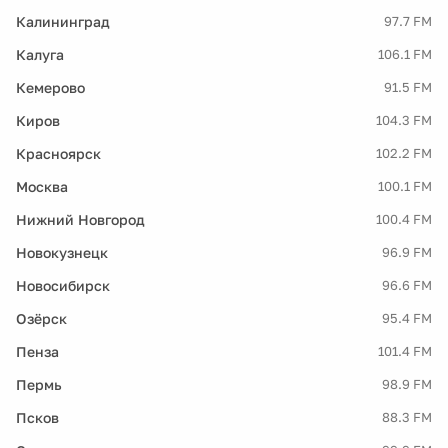
Калининград
97.7 FM
Калуга
106.1 FM
Кемерово
91.5 FM
Киров
104.3 FM
Красноярск
102.2 FM
Москва
100.1 FM
Нижний Новгород
100.4 FM
Новокузнецк
96.9 FM
Новосибирск
96.6 FM
Озёрск
95.4 FM
Пенза
101.4 FM
Пермь
98.9 FM
Псков
88.3 FM