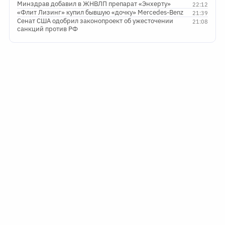
Минздрав добавил в ЖНВЛП препарат «Энхерту»
22:12
«Флит Лизинг» купил бывшую «дочку» Mercedes-Benz
21:39
Сенат США одобрил законопроект об ужесточении
21:08
санкций против РФ