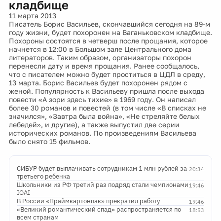
кладбище
11 марта 2013
Писатель Борис Васильев, скончавшийся сегодня на 89-м
году жизни, будет похоронен на Ваганьковском кладбище.
Похороны состоятся в четверш после прощания, которое
начнется в 12:00 в Большом зале Центрального дома
литераторов. Таким образом, организаторы похорон
перенесли дату и время прощания. Ранее сообщалось,
что с писателем можно будет проститься в ЦДЛ в среду,
13 марта. Борис Васильев будет похоронен рядом с
женой. Популярность к Васильеву пришла после выхода
повести «А зори здесь тихие» в 1969 году. Он написал
более 30 романов и повестей (в том числе «В списках не
значился», «Завтра была война», «Не стреляйте белых
лебедей», и другие), а также выпустил две серии
исторических романов. По произведениям Васильева
было снято 15 фильмов.
СИБУР будет выплачивать сотрудникам 1 млн рублей за
20:34
третьего ребенка
Школьники из РФ третий раз подряд стали чемпионами
19:46
IOAI
В России «Праймкартонпак» прекратил работу
19:46
«Великий романтический спад» распространяется по
18:53
всем странам