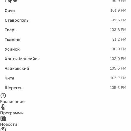
Саров
99.9 FM
Сочи
101.9 FM
Ставрополь
92.6 FM
Тверь
103.8 FM
Тюмень
91.2 FM
Усинск
100.9 FM
Ханты-Мансийск
102.0 FM
Чайковский
105.5 FM
Чита
105.7 FM
Шерегеш
105.3 FM
Расписание
Программы
Новости