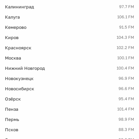
Калининград
97.7 FM
Калуга
106.1 FM
Кемерово
91.5 FM
Киров
104.3 FM
Красноярск
102.2 FM
Москва
100.1 FM
Нижний Новгород
100.4 FM
Новокузнецк
96.9 FM
Новосибирск
96.6 FM
Озёрск
95.4 FM
Пенза
101.4 FM
Пермь
98.9 FM
Псков
88.3 FM