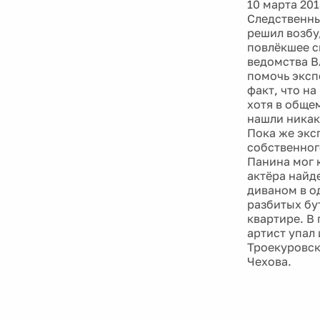
10 марта 201
Следственны
решил возбу
повлёкшее с
ведомства В
помочь эксп
факт, что н
хотя в обще
нашли никак
Пока же экс
собственног
Панина мог к
актёра найд
диваном в о
разбитых бу
квартире. В
артист упал
Троекуровск
Чехова.