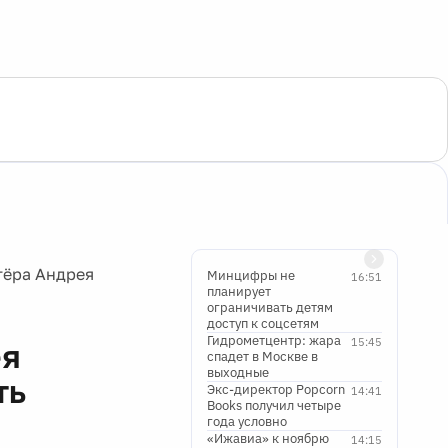
тёра Андрея
Минцифры не
16:51
планирует
ограничивать детям
доступ к соцсетям
Гидрометцентр: жара
15:45
ея
спадет в Москве в
выходные
ть
Экс-директор Popcorn
14:41
Books получил четыре
года условно
«Ижавиа» к ноябрю
14:15