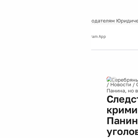
События
Контакты
О нас
Экскурсии
Silver Studio
Рекламодателям
Юридиче
Слушайте
App Store
Google Play
Telegram App
Серебряный
дождь
12+
Реклама
/
Новости
/
Панина, но 
Следс
крими
Панин
уголо