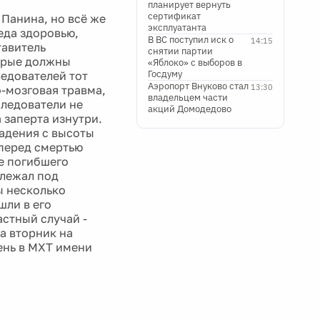
планирует вернуть
сертификат
Панина, но всё же
эксплуатанта
еда здоровью,
В ВС поступил иск о
14:15
тавитель
снятии партии
орые должны
«Яблоко» с выборов в
Госдуму
едователей тот
Аэропорт Внуково стал
13:30
о-мозговая травма,
владельцем части
следователи не
акций Домодедово
 заперта изнутри.
падения с высоты
 перед смертью
ре погибшего
 лежал под
ы несколько
шли в его
астный случай -
а вторник на
ень в МХТ имени