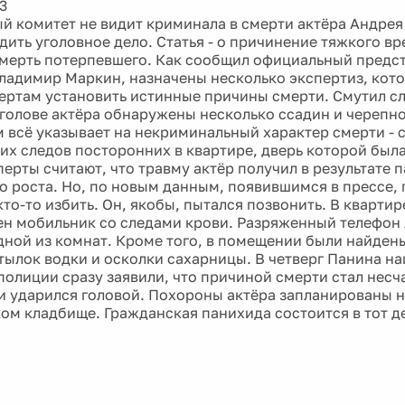
3
й комитет не видит криминала в смерти актёра Андрея 
дить уголовное дело. Статья - о причинение тяжкого вр
мерть потерпевшего. Как сообщил официальный предс
ладимир Маркин, назначены несколько экспертиз, кот
ертам установить истинные причины смерти. Смутил сл
а голове актёра обнаружены несколько ссадин и черепн
м всё указывает на некриминальный характер смерти - 
их следов посторонних в квартире, дверь которой была
перты считают, что травму актёр получил в результате 
о роста. Но, по новым данным, появившимся в прессе,
то-то избить. Он, якобы, пытался позвонить. В кварти
ен мобильник со следами крови. Разряженный телефон
дной из комнат. Кроме того, в помещении были найден
тылок водки и осколки сахарницы. В четверг Панина на
 полиции сразу заявили, что причиной смерти стал несч
 и ударился головой. Похороны актёра запланированы н
ом кладбище. Гражданская панихида состоится в тот д