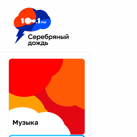
Москва 100.1 FM
Апатиты
Астрахань
Волгоград
Вологда
Екатеринбург
Иваново
Казань
Калининград
Калуга