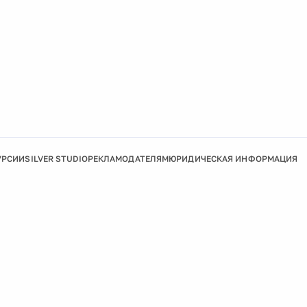
УРСИИ
SILVER STUDIO
РЕКЛАМОДАТЕЛЯМ
ЮРИДИЧЕСКАЯ ИНФОРМАЦИЯ