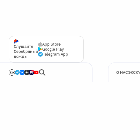
App Store
Слушайте
Google Play
Серебряный
Telegram App
дождь
О НАС
ЭКСК
12+