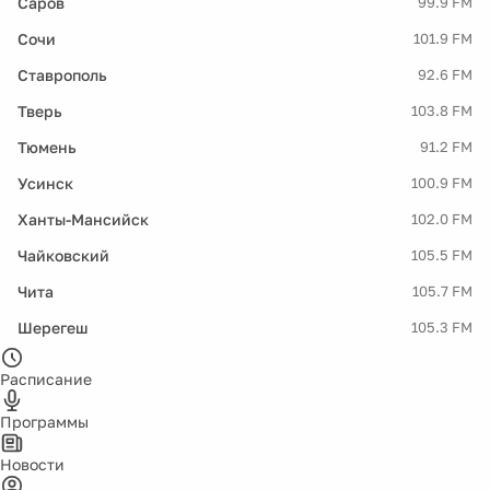
Саров
99.9 FM
Сочи
101.9 FM
Ставрополь
92.6 FM
Тверь
103.8 FM
Тюмень
91.2 FM
Усинск
100.9 FM
Ханты-Мансийск
102.0 FM
Чайковский
105.5 FM
Чита
105.7 FM
Шерегеш
105.3 FM
Расписание
Программы
Новости