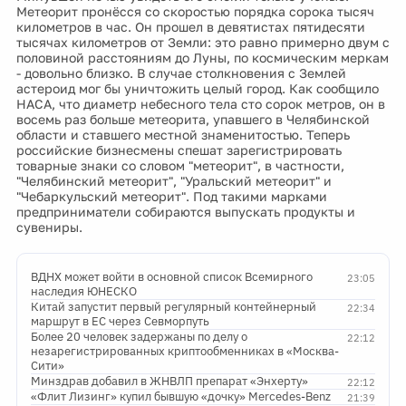
Метеорит пронёсся со скоростью порядка сорока тысяч
километров в час. Он прошел в девятистах пятидесяти
тысячах километров от Земли: это равно примерно двум с
половиной расстояниям до Луны, по космическим меркам
- довольно близко. В случае столкновения с Землей
астероид мог бы уничтожить целый город. Как сообщило
НАСА, что диаметр небесного тела сто сорок метров, он в
восемь раз больше метеорита, упавшего в Челябинской
области и ставшего местной знаменитостью. Теперь
российские бизнесмены спешат зарегистрировать
товарные знаки со словом "метеорит", в частности,
"Челябинский метеорит", "Уральский метеорит" и
"Чебаркульский метеорит". Под такими марками
предприниматели собираются выпускать продукты и
сувениры.
ВДНХ может войти в основной список Всемирного
23:05
наследия ЮНЕСКО
Китай запустит первый регулярный контейнерный
22:34
маршрут в ЕС через Севморпуть
Более 20 человек задержаны по делу о
22:12
незарегистрированных криптообменниках в «Москва-
Сити»
Минздрав добавил в ЖНВЛП препарат «Энхерту»
22:12
«Флит Лизинг» купил бывшую «дочку» Mercedes-Benz
21:39