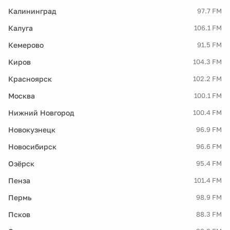
Калининград
97.7 FM
Калуга
106.1 FM
Кемерово
91.5 FM
Киров
104.3 FM
Красноярск
102.2 FM
Москва
100.1 FM
Нижний Новгород
100.4 FM
Новокузнецк
96.9 FM
Новосибирск
96.6 FM
Озёрск
95.4 FM
Пенза
101.4 FM
Пермь
98.9 FM
Псков
88.3 FM