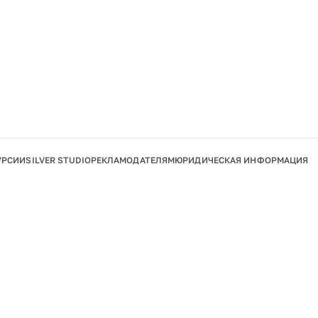
УРСИИ
SILVER STUDIO
РЕКЛАМОДАТЕЛЯМ
ЮРИДИЧЕСКАЯ ИНФОРМАЦИЯ