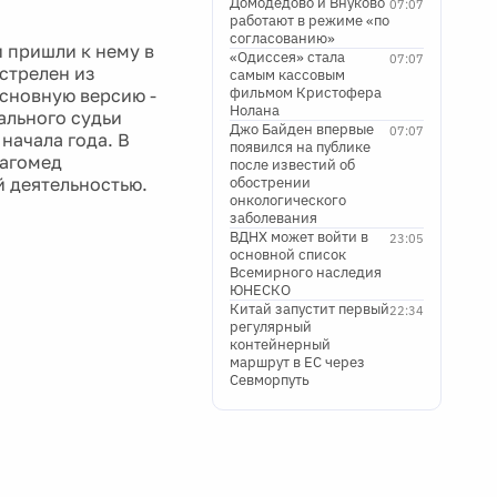
Домодедово и Внуково
07:07
работают в режиме «по
согласованию»
 пришли к нему в
«Одиссея» стала
07:07
стрелен из
самым кассовым
фильмом Кристофера
основную версию -
Нолана
ального судьи
Джо Байден впервые
07:07
начала года. В
появился на публике
Магомед
после известий об
 деятельностью.
обострении
онкологического
заболевания
ВДНХ может войти в
23:05
основной список
Всемирного наследия
ЮНЕСКО
Китай запустит первый
22:34
регулярный
контейнерный
маршрут в ЕС через
Севморпуть