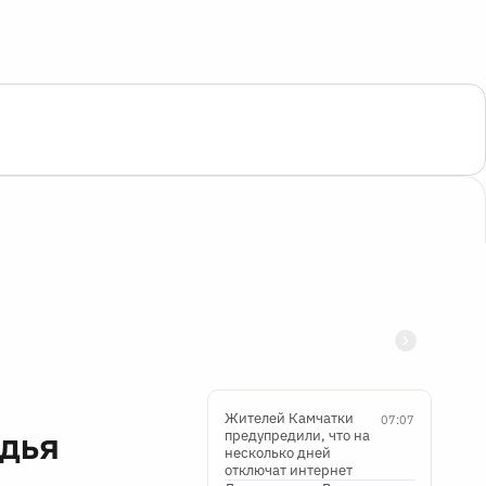
Жителей Камчатки
07:07
удья
предупредили, что на
несколько дней
отключат интернет