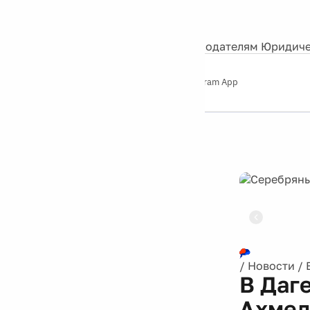
События
Контакты
О нас
Экскурсии
Silver Studio
Рекламодателям
Юридиче
Слушайте
App Store
Google Play
Telegram App
Серебряный
дождь
12+
Реклама
/
Новости
/
В Даг
Ахмед