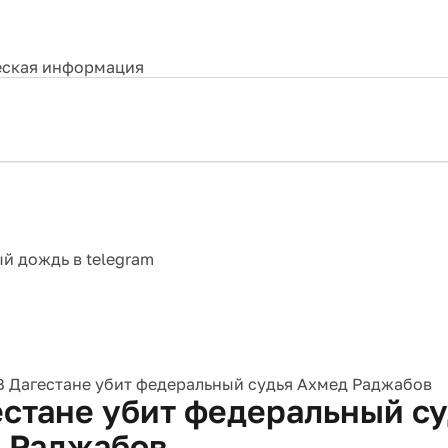
ская информация
В Дагестане убит федеральный судья Ахмед Раджабов
естане убит федеральный с
 Раджабов