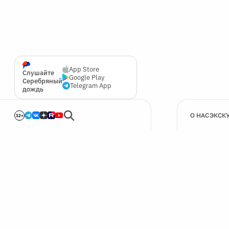
App Store
Слушайте
Google Play
Серебряный
Telegram App
дождь
О НАС
ЭКСК
12+