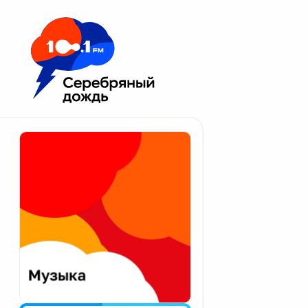
Москва 100.1 FM
Апатиты
Астрахань
Волгоград
Вологда
Екатеринбург
Иваново
Казань
Калининград
Калуга