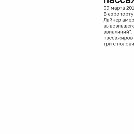
09 марта 20
В аэропорту
Лайнер амер
вывозившего
авиалиний".
пассажиров 
три с полови