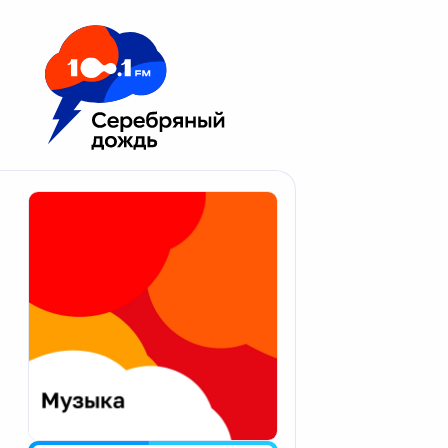
Москва 100.1 FM
Апатиты
Астрахань
Волгоград
Вологда
Екатеринбург
Иваново
Казань
Калининград
Калуга