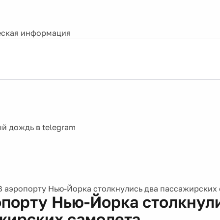
ская информация
В аэропорту Нью-Йорка столкнулись два пассажирских
опорту Нью-Йорка столкнул
жирских самолета