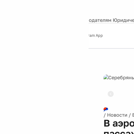
События
Контакты
О нас
Экскурсии
Silver Studio
Рекламодателям
Юридиче
Слушайте
App Store
Google Play
Telegram App
Серебряный
дождь
12+
Реклама
/
Новости
/
В аэр
пасса