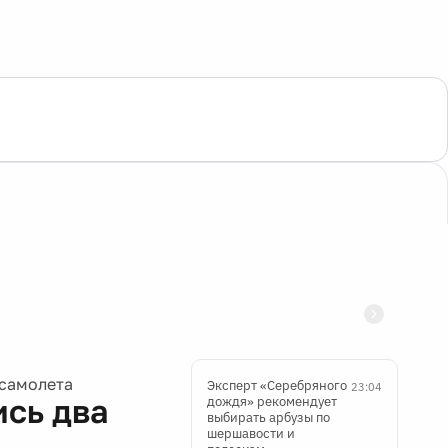
 самолета
Эксперт «Серебряного
23:04
ись два
дождя» рекомендует
выбирать арбузы по
шершавости и