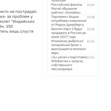
полоскам
Российские фанаты
22:59
Marvel обрушили
икто не пострадал.
рейтинг «Колобка»
из- за проблем у
Парламент Индии
22:58
потребовал извинений
амолет "Индийских
от Марка Цукерберга
н. 150
Бензин Евро 2 будут
22:58
теть лишь спустя
продавать в России до
июля 2027 года
Итальянец выбросил
22:32
лотерейный билет с
выигрышем в миллион
евро
«Ъ» узнал о подготовке
22:31
Wildberries к запуску
собственного
мессенджера