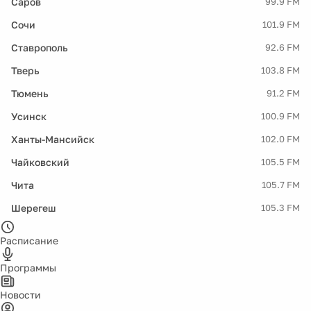
Саров
99.9 FM
Сочи
101.9 FM
Ставрополь
92.6 FM
Тверь
103.8 FM
Тюмень
91.2 FM
Усинск
100.9 FM
Ханты-Мансийск
102.0 FM
Чайковский
105.5 FM
Чита
105.7 FM
Шерегеш
105.3 FM
Расписание
Программы
Новости