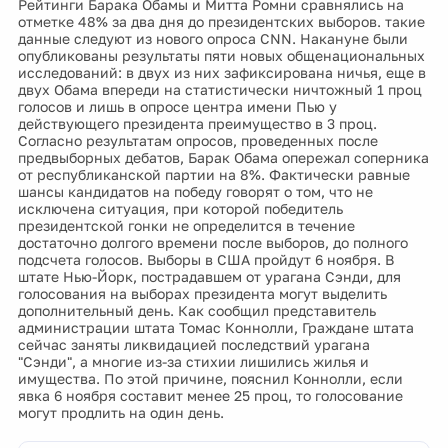
Рейтинги Барака Обамы и Митта Ромни сравнялись на
отметке 48% за два дня до президентских выборов. такие
данные следуют из нового опроса CNN. Накануне были
опубликованы результаты пяти новых общенациональных
исследований: в двух из них зафиксирована ничья, еще в
двух Обама впереди на статистически ничтожный 1 проц
голосов и лишь в опросе центра имени Пью у
действующего президента преимущество в 3 проц.
Согласно результатам опросов, проведенных после
предвыборных дебатов, Барак Обама опережал соперника
от республиканской партии на 8%. Фактически равные
шансы кандидатов на победу говорят о том, что не
исключена ситуация, при которой победитель
президентской гонки не определится в течение
достаточно долгого времени после выборов, до полного
подсчета голосов. Выборы в США пройдут 6 ноября. В
штате Нью-Йорк, пострадавшем от урагана Сэнди, для
голосования на выборах президента могут выделить
дополнительный день. Как сообщил представитель
администрации штата Томас Коннолли, Граждане штата
сейчас заняты ликвидацией последствий урагана
"Сэнди", а многие из-за стихии лишились жилья и
имущества. По этой причине, пояснил Коннолли, если
явка 6 ноября составит менее 25 проц, то голосование
могут продлить на один день.