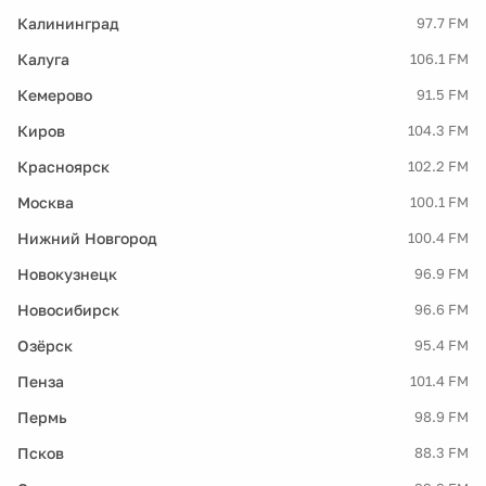
Калининград
97.7 FM
Калуга
106.1 FM
Кемерово
91.5 FM
Киров
104.3 FM
Красноярск
102.2 FM
Москва
100.1 FM
Нижний Новгород
100.4 FM
Новокузнецк
96.9 FM
Новосибирск
96.6 FM
Озёрск
95.4 FM
Пенза
101.4 FM
Пермь
98.9 FM
Псков
88.3 FM