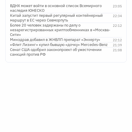
ВДНХ может войти в основной список Всемирного
23:05
наследия ЮНЕСКО
Китай запустит первый регулярный контейнерный
22:34
маршрут в ЕС через Севморпуть
Более 20 человек задержаны по делу о
22:12
незарегистрированных криптообменниках в «Москва-
Сити»
Минздрав добавил в ЖНВЛП препарат «Энхерту»
22:12
«Флит Лизинг» купил бывшую «дочку» Mercedes-Benz
21:39
Сенат США одобрил законопроект об ужесточении
21:08
санкций против РФ