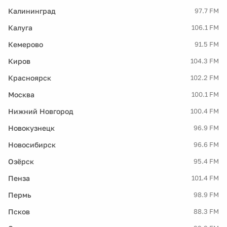
Калининград
97.7 FM
Калуга
106.1 FM
Кемерово
91.5 FM
Киров
104.3 FM
Красноярск
102.2 FM
Москва
100.1 FM
Нижний Новгород
100.4 FM
Новокузнецк
96.9 FM
Новосибирск
96.6 FM
Озёрск
95.4 FM
Пенза
101.4 FM
Пермь
98.9 FM
Псков
88.3 FM