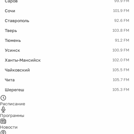
Саров
99.9 FM
Сочи
101.9 FM
Ставрополь
92.6 FM
Тверь
103.8 FM
Тюмень
91.2 FM
Усинск
100.9 FM
Ханты-Мансийск
102.0 FM
Чайковский
105.5 FM
Чита
105.7 FM
Шерегеш
105.3 FM
Расписание
Программы
Новости