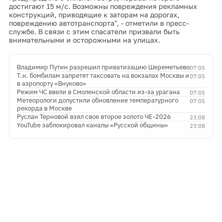
достигают 15 м/с. Возможны повреждения рекламных
конструкций, приводящие к заторам на дорогах,
повреждению автотранспорта", - отметили в пресс-
службе. В связи с этим спасатели призвали быть
внимательными и осторожными на улицах.
Владимир Путин разрешил приватизацию Шереметьево
07:05
Т.н. бомбилам запретят таксовать на вокзалах Москвы и
07:05
в аэропорту «Внуково»
Режим ЧС ввели в Смоленской области из-за урагана
07:05
Метеорологи допустили обновление температурного
07:05
рекорда в Москве
Руслан Терновой взял свое второе золото ЧЕ-2026
23:08
YouTube заблокировал каналы «Русской общины»
23:08