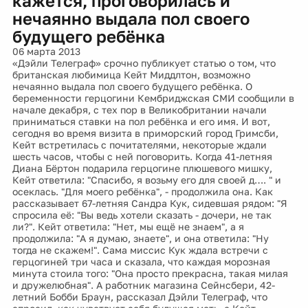
кажется, проговорилась и
нечаянно выдала пол своего
будущего ребёнка
06 марта 2013
«Дэйли Телеграф» срочно публикует статью о том, что
британская любимица Кейт Миддлтон, возможно
нечаянно выдала пол своего будущего ребёнка. О
беременности герцогини Кембриджская СМИ сообщили в
начале декабря, с тех пор в Великобритании начали
приниматься ставки на пол ребёнка и его имя. И вот,
сегодня во время визита в приморский город Гримсби,
Кейт встретилась с почитателями, некоторые ждали
шесть часов, чтобы с ней поговорить. Когда 41-летняя
Диана Бёртон подарила герцогине плюшевого мишку,
Кейт ответила: "Спасибо, я возьму его для своей д…. " и
осеклась. "Для моего ребёнка", - продолжила она. Как
рассказывает 67-летняя Сандра Кук, сидевшая рядом: "Я
спросила её: "Вы ведь хотели сказать - дочери, не так
ли?". Кейт ответила: "Нет, мы ещё не знаем", а я
продолжила: "А я думаю, знаете", и она ответила: "Ну
тогда не скажем!". Сама миссис Кук ждала встречи с
герцогиней три часа и сказала, что каждая морозная
минута стоила того: "Она просто прекрасна, такая милая
и дружелюбная". А работник магазина Сейнсбери, 42-
летний Бобби Браун, рассказал Дэйли Телеграф, что