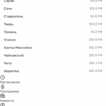
Саров
99.9 FM
Сочи
101.9 FM
Ставрополь
92.6 FM
Тверь
103.8 FM
Тюмень
91.2 FM
Усинск
100.9 FM
Ханты-Мансийск
102.0 FM
Чайковский
105.5 FM
Чита
105.7 FM
Шерегеш
105.3 FM
Расписание
Программы
Новости