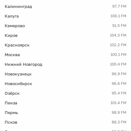
Калининград
97.7 FM
Калуга
106.1 FM
Кемерово
91.5 FM
Киров
104.3 FM
Красноярск
102.2 FM
Москва
100.1 FM
Нижний Новгород
100.4 FM
Новокузнецк
96.9 FM
Новосибирск
96.6 FM
Озёрск
95.4 FM
Пенза
101.4 FM
Пермь
98.9 FM
Псков
88.3 FM