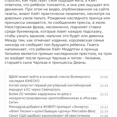
спросил, как чувствует себя будущая мать, а Кейт
ответила, что ребёнок толкается, и она уже ощущает его
движения. При этом на видео, опубликованном на сайте
газеты, живот Кейт практически незаметен, несмотря на
довольно узкое пальто. Рождение наследного принца или
принцессы ожидается, по сообщениям прессы, в июле.
Неосторожная фраза, несомненно, поднимет ставки
среди букмекеров, которые ловят каждую подсказку,
чтобы узнать заранее, мальчик это будет или девочка.
Между тем, как отмечает издание, королевская семья
никогда не сообщает пол будущего ребенка. Газета
напоминает, что ребенок Кейт Миддлтон и принца
Уильяма является прямым наследником престола, на трон
он взойдет после принца Чарльза и потом - Уильяма,
старшего сына Чарльза и принцессы Дианы.
ВДНХ может войти в основной список Всемирного
23:05
наследия ЮНЕСКО
Китай запустит первый регулярный контейнерный
22:34
маршрут в ЕС через Севморпуть
Более 20 человек задержаны по делу о
22:12
незарегистрированных криптообменниках в «Москва-
Сити»
Минздрав добавил в ЖНВЛП препарат «Энхерту»
22:12
«Флит Лизинг» купил бывшую «дочку» Mercedes-Benz
21:39
Сенат США одобрил законопроект об ужесточении
21:08