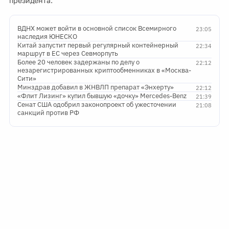
президента.
ВДНХ может войти в основной список Всемирного
23:05
наследия ЮНЕСКО
Китай запустит первый регулярный контейнерный
22:34
маршрут в ЕС через Севморпуть
Более 20 человек задержаны по делу о
22:12
незарегистрированных криптообменниках в «Москва-
Сити»
Минздрав добавил в ЖНВЛП препарат «Энхерту»
22:12
«Флит Лизинг» купил бывшую «дочку» Mercedes-Benz
21:39
Сенат США одобрил законопроект об ужесточении
21:08
санкций против РФ