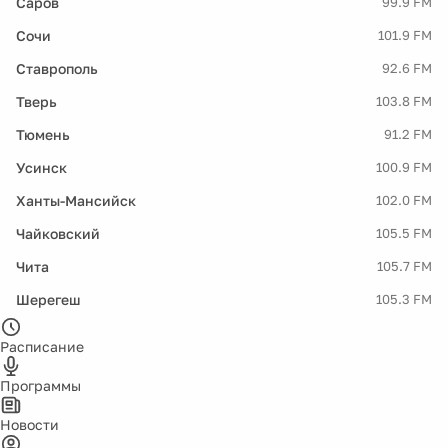
Саров
99.9 FM
Сочи
101.9 FM
Ставрополь
92.6 FM
Тверь
103.8 FM
Тюмень
91.2 FM
Усинск
100.9 FM
Ханты-Мансийск
102.0 FM
Чайковский
105.5 FM
Чита
105.7 FM
Шерегеш
105.3 FM
Расписание
Программы
Новости