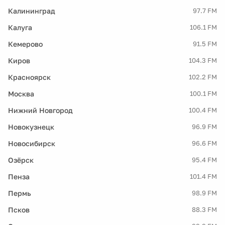
Калининград
97.7 FM
Калуга
106.1 FM
Кемерово
91.5 FM
Киров
104.3 FM
Красноярск
102.2 FM
Москва
100.1 FM
Нижний Новгород
100.4 FM
Новокузнецк
96.9 FM
Новосибирск
96.6 FM
Озёрск
95.4 FM
Пенза
101.4 FM
Пермь
98.9 FM
Псков
88.3 FM