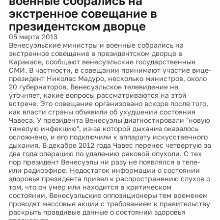
военные собрались на
экстренное совещание в
президентском дворце
05 марта 2013
Венесуэльские министры и военные собрались на
экстренное совещание в президентском дворце в
Каракасе, сообщают венесуэльские государственные
СМИ. В частности, в совещании принимают участие вице-
президент Николас Мадуро, несколько министров, около
20 губернаторов. Венесуэльское телевидение не
уточняет, какие вопросы рассматриваются на этой
встрече. Это совещание организовано вскоре после того,
как власти страны объявили об ухудшении состояния
Чавеса. У президента Венесуэлы диагностировали "новую
тяжелую инфекцию", из-за которой дыхание оказалось
осложнено, и его подключили к аппарату искусственного
дыхания. В декабре 2012 года Чавес перенес четвертую за
два года операцию по удалению раковой опухоли. С тех
пор президент Венесуэлы ни разу не появлялся в теле-
или радиоэфире. Недостаток информации о состоянии
здоровья президента привел к распространению слухов о
том, что он умер или находится в критическом
состоянии. Венесуэльские оппозиционеры тем временем
проводят массовые акции с требованием к правительству
раскрыть правдивые данные о состоянии здоровья