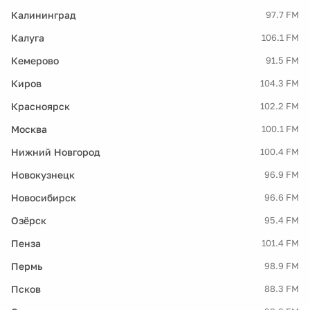
Калининград
97.7 FM
Калуга
106.1 FM
Кемерово
91.5 FM
Киров
104.3 FM
Красноярск
102.2 FM
Москва
100.1 FM
Нижний Новгород
100.4 FM
Новокузнецк
96.9 FM
Новосибирск
96.6 FM
Озёрск
95.4 FM
Пенза
101.4 FM
Пермь
98.9 FM
Псков
88.3 FM