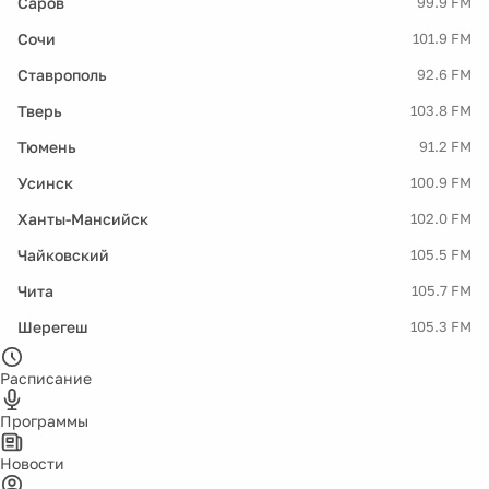
Саров
99.9 FM
Сочи
101.9 FM
Ставрополь
92.6 FM
Тверь
103.8 FM
Тюмень
91.2 FM
Усинск
100.9 FM
Ханты-Мансийск
102.0 FM
Чайковский
105.5 FM
Чита
105.7 FM
Шерегеш
105.3 FM
Расписание
Программы
Новости