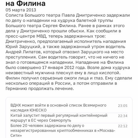
на Филина
05 марта 2013
Солиста Большого театра Павла Дмитриченко задержали
по делу о нападении на худрука балетной труппы
Большого театра Сергея Филина. Ранее в рамках этого
дела у Дмитриченко прошли обыски. Как сообщили в
пресс-центре МВД, теперь задержанных трое:
Дмитриченко, предполагаемый исполнитель нападения
Юрий Заруцкий, а также задержанный утром водитель
Андрей Липатов, который отвозил Заруцкого на место
преступления. Сам водитель говорит, что не ничего не
знал о готовящемся нападении. Нападение на Филина
было совершено 17 января 2012 года. Возле дома худрука
неизвестный мужчина плеснул ему в лицо кислотой.
Филин получил серьезные ожоги лица и глаз. Ему сделали
несколько операций в России, а потом отправили в
Германию продолжать лечение.
ВДНХ может войти в основной список Всемирного
23:05
наследия ЮНЕСКО
Китай запустит первый регулярный контейнерный
22:34
маршрут в ЕС через Севморпуть
Более 20 человек задержаны по делу о
22:12
незарегистрированных криптообменниках в «Москва-
Сити»