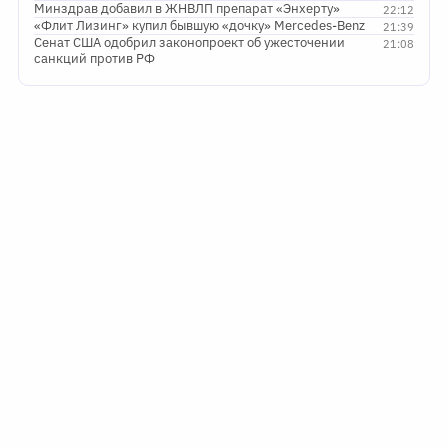
Минздрав добавил в ЖНВЛП препарат «Энхерту»
22:12
«Флит Лизинг» купил бывшую «дочку» Mercedes-Benz
21:39
Сенат США одобрил законопроект об ужесточении
21:08
санкций против РФ