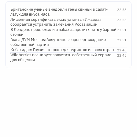
Британские ученые внедрили гены свиньи в салат-
22:53
латук для вкуса мяса
Лишенная сертификата эксплуатанта «Ижавиа»
22:53
собирается устранить замечания Росавиации
В Лондоне предложили в пабах запретить пить у барной
22:51
стойки
Глава ДУМ Москвы Аляутдинов опроверг создание
22:51
собственной партии
Кобахидзе: Грузия открыта для туристов из всех стран
22:48
Wildberries планирует запустить собственный сервис
22:48
для общения