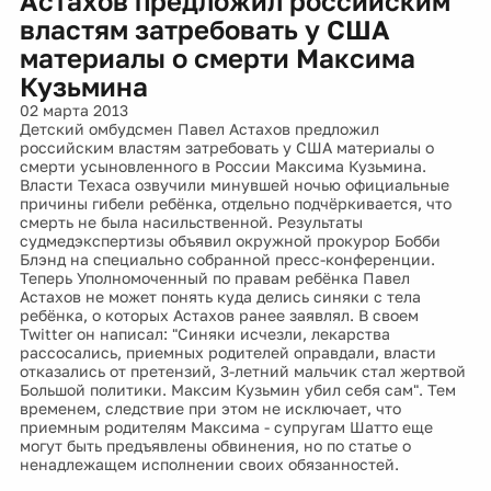
Астахов предложил российским
властям затребовать у США
материалы о смерти Максима
Кузьмина
02 марта 2013
Детский омбудсмен Павел Астахов предложил
российским властям затребовать у США материалы о
смерти усыновленного в России Максима Кузьмина.
Власти Техаса озвучили минувшей ночью официальные
причины гибели ребёнка, отдельно подчёркивается, что
смерть не была насильственной. Результаты
судмедэкспертизы объявил окружной прокурор Бобби
Блэнд на специально собранной пресс-конференции.
Теперь Уполномоченный по правам ребёнка Павел
Астахов не может понять куда делись синяки с тела
ребёнка, о которых Астахов ранее заявлял. В своем
Twitter он написал: "Синяки исчезли, лекарства
рассосались, приемных родителей оправдали, власти
отказались от претензий, 3-летний мальчик стал жертвой
Большой политики. Максим Кузьмин убил себя сам". Тем
временем, следствие при этом не исключает, что
приемным родителям Максима - супругам Шатто еще
могут быть предъявлены обвинения, но по статье о
ненадлежащем исполнении своих обязанностей.