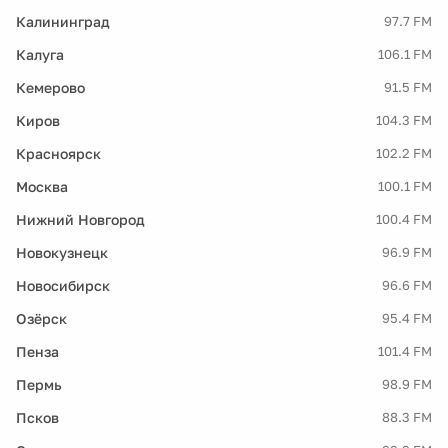
Калининград
97.7 FM
Калуга
106.1 FM
Кемерово
91.5 FM
Киров
104.3 FM
Красноярск
102.2 FM
Москва
100.1 FM
Нижний Новгород
100.4 FM
Новокузнецк
96.9 FM
Новосибирск
96.6 FM
Озёрск
95.4 FM
Пенза
101.4 FM
Пермь
98.9 FM
Псков
88.3 FM