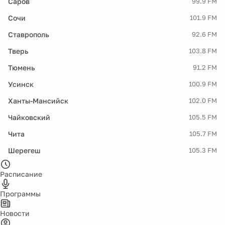
Саров
99.9 FM
Сочи
101.9 FM
Ставрополь
92.6 FM
Тверь
103.8 FM
Тюмень
91.2 FM
Усинск
100.9 FM
Ханты-Мансийск
102.0 FM
Чайковский
105.5 FM
Чита
105.7 FM
Шерегеш
105.3 FM
Расписание
Программы
Новости