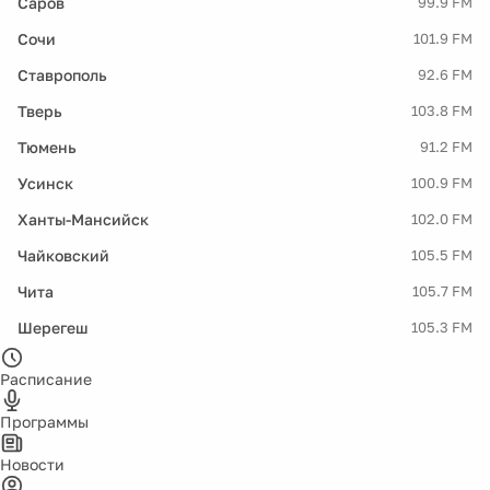
Саров
99.9 FM
Сочи
101.9 FM
Ставрополь
92.6 FM
Тверь
103.8 FM
Тюмень
91.2 FM
Усинск
100.9 FM
Ханты-Мансийск
102.0 FM
Чайковский
105.5 FM
Чита
105.7 FM
Шерегеш
105.3 FM
Расписание
Программы
Новости