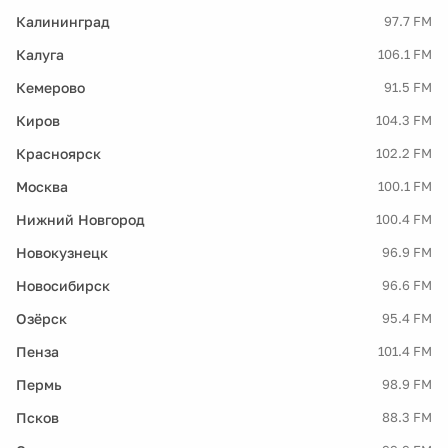
Калининград
97.7 FM
Калуга
106.1 FM
Кемерово
91.5 FM
Киров
104.3 FM
Красноярск
102.2 FM
Москва
100.1 FM
Нижний Новгород
100.4 FM
Новокузнецк
96.9 FM
Новосибирск
96.6 FM
Озёрск
95.4 FM
Пенза
101.4 FM
Пермь
98.9 FM
Псков
88.3 FM