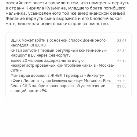
российские власти заявили о том, что намерены вернуть
в страну Кирилла Кузьмина, младшего брата погибшего
мальчика, усыновленного той же американской семьей.
Желание вернуть сына выразила и его биологическая
мать, лишенная родительских прав за пьянство.
ВДНХ может войти в основной список Всемирного
23:05
наследия ЮНЕСКО
Китай запустит первый регулярный контейнерный
22:34
маршрут в ЕС через Севморпуть
Более 20 человек задержаны по делу о
22:12
незарегистрированных криптообменниках в «Москва-
Сити»
Минздрав добавил в ЖНВЛП препарат «Энхерту»
22:12
«Флит Лизинг» купил бывшую «дочку» Mercedes-Benz
21:39
Сенат США одобрил законопроект об ужесточении
21:08
санкций против РФ