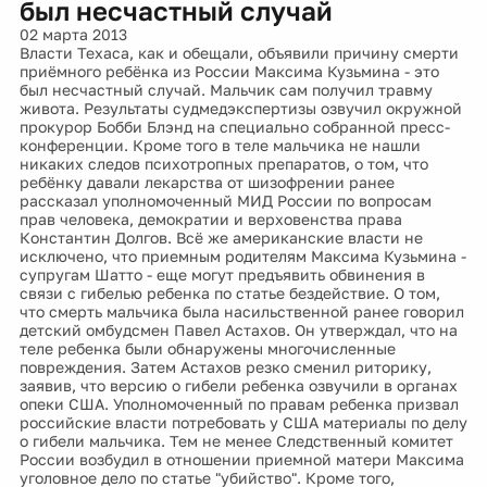
был несчастный случай
02 марта 2013
Власти Техаса, как и обещали, объявили причину смерти
приёмного ребёнка из России Максима Кузьмина - это
был несчастный случай. Мальчик сам получил травму
живота. Результаты судмедэкспертизы озвучил окружной
прокурор Бобби Блэнд на специально собранной пресс-
конференции. Кроме того в теле мальчика не нашли
никаких следов психотропных препаратов, о том, что
ребёнку давали лекарства от шизофрении ранее
рассказал уполномоченный МИД России по вопросам
прав человека, демократии и верховенства права
Константин Долгов. Всё же американские власти не
исключено, что приемным родителям Максима Кузьмина -
супругам Шатто - еще могут предъявить обвинения в
связи с гибелью ребенка по статье бездействие. О том,
что смерть мальчика была насильственной ранее говорил
детский омбудсмен Павел Астахов. Он утверждал, что на
теле ребенка были обнаружены многочисленные
повреждения. Затем Астахов резко сменил риторику,
заявив, что версию о гибели ребенка озвучили в органах
опеки США. Уполномоченный по правам ребенка призвал
российские власти потребовать у США материалы по делу
о гибели мальчика. Тем не менее Следственный комитет
России возбудил в отношении приемной матери Максима
уголовное дело по статье "убийство". Кроме того,