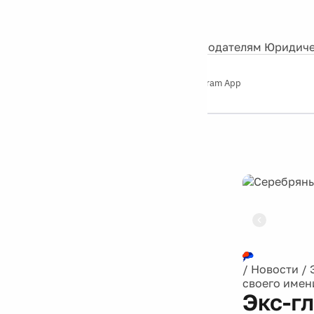
События
Контакты
О нас
Экскурсии
Silver Studio
Рекламодателям
Юридиче
Слушайте
App Store
Google Play
Telegram App
Серебряный
дождь
12+
Реклама
/
Новости
/
своего имен
Экс-г