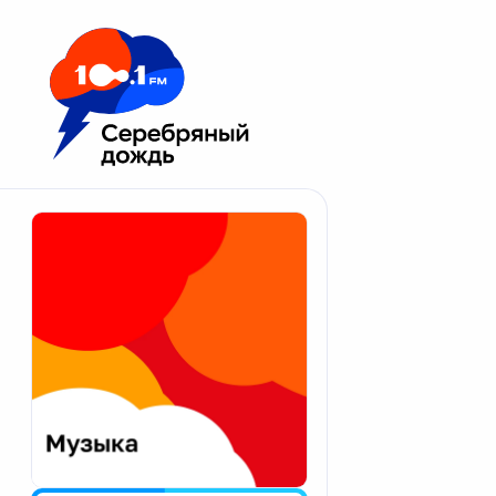
Москва 100.1 FM
Апатиты
Астрахань
Волгоград
Вологда
Екатеринбург
Иваново
Казань
Калининград
Калуга