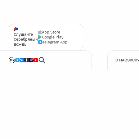
App Store
Слушайте
Google Play
Серебряный
Telegram App
дождь
О НАС
ЭКСК
12+
🍪
Мы используем cookie для улучшения работы сайта.