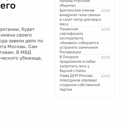
каналы «Русской
оего
общины»
Британские ученые
22:53
внедрили гены свиньи
в салат-латук для вкуса
мяса
ритании, будет
Лишенная
22:53
сертификата
 имени своего
эксплуатанта
ода завели дело по
«Ижавиа» собирается
ета Москвы. Сам
устранить замечания
отивам. В МВД
Росавиации
В Лондоне
ического убежища,
22:51
предложили в пабах
запретить пить у
барной стойки
Глава ДУМ Москвы
22:51
Аляутдинов опроверг
создание собственной
партии