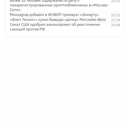
Более 20 человек задержаны по делу о
22:12
незарегистрированных криптообменниках в «Москва-
Сити»
Минздрав добавил в ЖНВЛП препарат «Энхерту»
22:12
«Флит Лизинг» купил бывшую «дочку» Mercedes-Benz
21:39
Сенат США одобрил законопроект об ужесточении
21:08
санкций против РФ