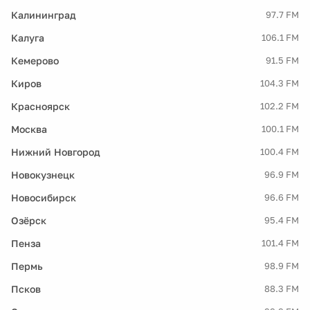
Калининград
97.7 FM
Калуга
106.1 FM
Кемерово
91.5 FM
Киров
104.3 FM
Красноярск
102.2 FM
Москва
100.1 FM
Нижний Новгород
100.4 FM
Новокузнецк
96.9 FM
Новосибирск
96.6 FM
Озёрск
95.4 FM
Пенза
101.4 FM
Пермь
98.9 FM
Псков
88.3 FM