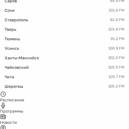
Саров
99.9 FM
Сочи
101.9 FM
Ставрополь
92.6 FM
Тверь
103.8 FM
Тюмень
91.2 FM
Усинск
100.9 FM
Ханты-Мансийск
102.0 FM
Чайковский
105.5 FM
Чита
105.7 FM
Шерегеш
105.3 FM
Расписание
Программы
Новости