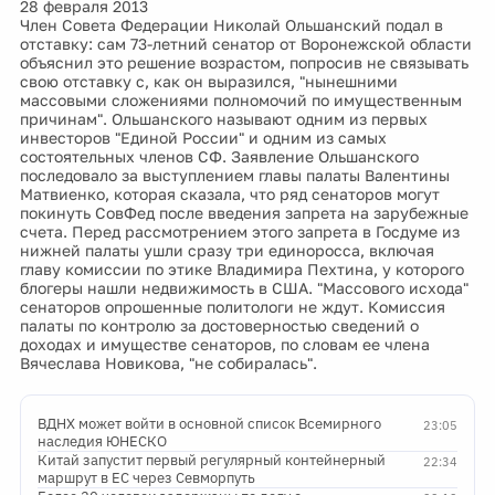
28 февраля 2013
Член Совета Федерации Николай Ольшанский подал в
отставку: сам 73-летний сенатор от Воронежской области
объяснил это решение возрастом, попросив не связывать
свою отставку с, как он выразился, "нынешними
массовыми сложениями полномочий по имущественным
причинам". Ольшанского называют одним из первых
инвесторов "Единой России" и одним из самых
состоятельных членов СФ. Заявление Ольшанского
последовало за выступлением главы палаты Валентины
Матвиенко, которая сказала, что ряд сенаторов могут
покинуть СовФед после введения запрета на зарубежные
счета. Перед рассмотрением этого запрета в Госдуме из
нижней палаты ушли сразу три единоросса, включая
главу комиссии по этике Владимира Пехтина, у которого
блогеры нашли недвижимость в США. "Массового исхода"
сенаторов опрошенные политологи не ждут. Комиссия
палаты по контролю за достоверностью сведений о
доходах и имуществе сенаторов, по словам ее члена
Вячеслава Новикова, "не собиралась".
ВДНХ может войти в основной список Всемирного
23:05
наследия ЮНЕСКО
Китай запустит первый регулярный контейнерный
22:34
маршрут в ЕС через Севморпуть