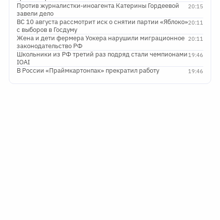
Против журналистки-иноагента Катерины Гордеевой
20:15
завели дело
ВС 10 августа рассмотрит иск о снятии партии «Яблоко»
20:11
с выборов в Госдуму
Жена и дети фермера Уокера нарушили миграционное
20:11
законодательство РФ
Школьники из РФ третий раз подряд стали чемпионами
19:46
IOAI
В России «Праймкартонпак» прекратил работу
19:46