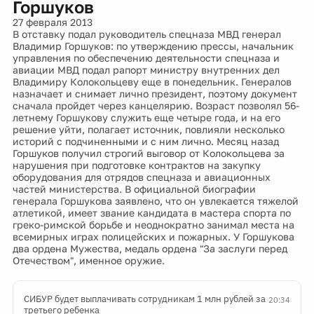
Горшуков
27 февраля 2013
В отставку подал руководитель спецназа МВД генерал
Владимир Горшуков: по утверждению прессы, начальник
управления по обеспечению деятельности спецназа и
авиации МВД подал рапорт министру внутренних дел
Владимиру Колокольцеву еще в понедельник. Генералов
назначает и снимает лично президент, поэтому документ
сначала пройдет через канцелярию. Возраст позволял 56-
летнему Горшукову служить еще четыре года, и на его
решение уйти, полагает источник, повлияли несколько
историй с подчиненными и с ним лично. Месяц назад
Горшуков получил строгий выговор от Колокольцева за
нарушения при подготовке контрактов на закупку
оборудования для отрядов спецназа и авиационных
частей министерства. В официальной биографии
генерала Горшукова заявлено, что он увлекается тяжелой
атлетикой, имеет звание кандидата в мастера спорта по
греко-римской борьбе и неоднократно занимал места на
всемирных играх полицейских и пожарных. У Горшукова
два ордена Мужества, медаль ордена "За заслуги перед
Отечеством", именное оружие.
СИБУР будет выплачивать сотрудникам 1 млн рублей за
20:34
третьего ребенка