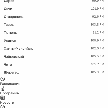
Саров
99.9 FM
Сочи
101.9 FM
Ставрополь
92.6 FM
Тверь
103.8 FM
Тюмень
91.2 FM
Усинск
100.9 FM
Ханты-Мансийск
102.0 FM
Чайковский
105.5 FM
Чита
105.7 FM
Шерегеш
105.3 FM
Расписание
Программы
Новости