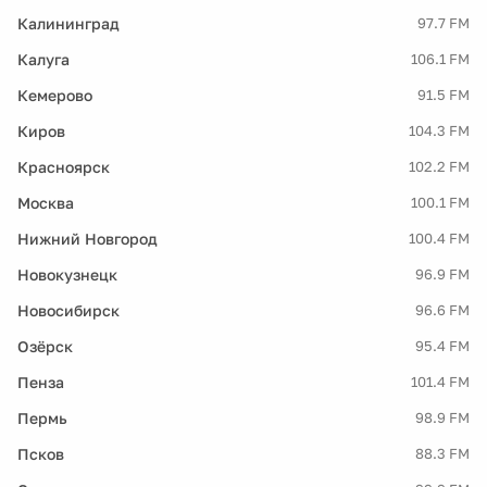
Калининград
97.7 FM
Калуга
106.1 FM
Кемерово
91.5 FM
Киров
104.3 FM
Красноярск
102.2 FM
Москва
100.1 FM
Нижний Новгород
100.4 FM
Новокузнецк
96.9 FM
Новосибирск
96.6 FM
Озёрск
95.4 FM
Пенза
101.4 FM
Пермь
98.9 FM
Псков
88.3 FM