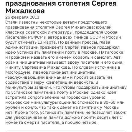
празднования столетия Сергея
Михалкова
26 февраля 2013
Стали известны некоторые детали предстоящего
празднования столетия Сергея Михалкова: юбилей
классика советской литературы, председателя Союза
писателей РСФСР и автора всех гимнов СССР и России
будут отмечать 13 марта. По данным прессы, глава
Администрации президента Сергей Иванов поддержал
идею установить памятники поэту в Москве, Пятигорске
и Грозном и назвать его именем корабль и самолет. Авт
орами инициативы называют вдову писателя и его сына,
Никиту Сергеевича Михалкова. По словам источника в
Мосгордуме, Иванов признает инициативы
«заслуживающими внимания» и просит оказать им
содействие в меру компетенции ведомств. В
Минкультуры заявили, что готовы поддержать инициативу
по установке памятника поэту в Москве, однако идея
встретила сопротивление на городском уровне:
московское минкультуры оценило стоимость в 30–60 млн
рублей и сочло, что таких денег на памятник у Москвы
нет. Кроме того, установить памятник не позволяет закон:
для увековечивания памяти должно пройти десять лет с
момента смерти писателя, а прошло четыре.