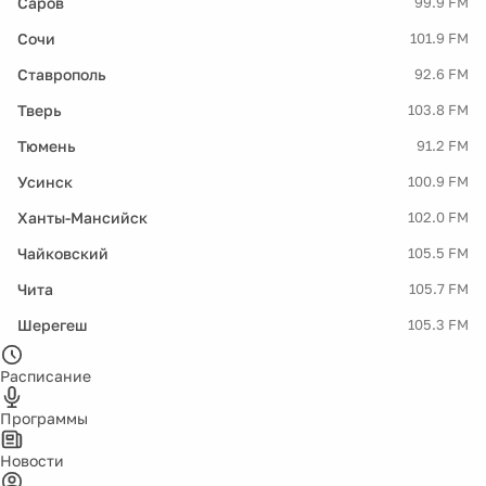
Саров
99.9 FM
Сочи
101.9 FM
Ставрополь
92.6 FM
Тверь
103.8 FM
Тюмень
91.2 FM
Усинск
100.9 FM
Ханты-Мансийск
102.0 FM
Чайковский
105.5 FM
Чита
105.7 FM
Шерегеш
105.3 FM
Расписание
Программы
Новости