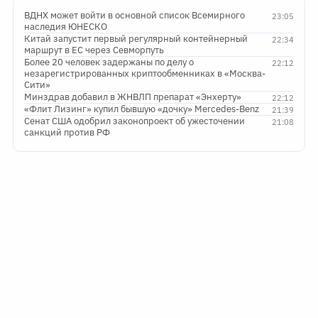
ВДНХ может войти в основной список Всемирного
23:05
наследия ЮНЕСКО
Китай запустит первый регулярный контейнерный
22:34
маршрут в ЕС через Севморпуть
Более 20 человек задержаны по делу о
22:12
незарегистрированных криптообменниках в «Москва-
Сити»
Минздрав добавил в ЖНВЛП препарат «Энхерту»
22:12
«Флит Лизинг» купил бывшую «дочку» Mercedes-Benz
21:39
Сенат США одобрил законопроект об ужесточении
21:08
санкций против РФ