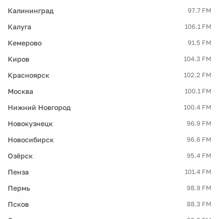
Калининград
97.7 FM
Калуга
106.1 FM
Кемерово
91.5 FM
Киров
104.3 FM
Красноярск
102.2 FM
Москва
100.1 FM
Нижний Новгород
100.4 FM
Новокузнецк
96.9 FM
Новосибирск
96.6 FM
Озёрск
95.4 FM
Пенза
101.4 FM
Пермь
98.9 FM
Псков
88.3 FM