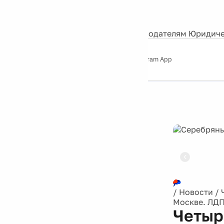
События
Контакты
О нас
Экскурсии
Silver Studio
Рекламодателям
Юридиче
Слушайте
App Store
Google Play
Telegram App
Серебряный
дождь
12+
Реклама
/
Новости
/
Москве. ЛДП
Четыр