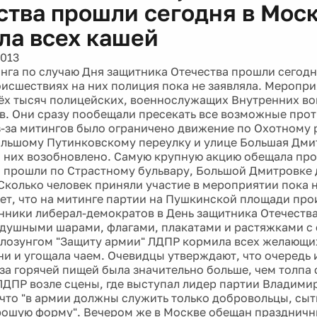
ства прошли сегодня в Мос
ла всех кашей
2013
нга по случаю Дня защитника Отечества прошли сегодн
оисшествиях на них полиция пока не заявляла. Меропр
ёх тысяч полицейских, военнослужащих Внутренних во
. Они сразу пообещали пресекать все возможные про
з-за митингов было ограничено движение по Охотному 
ольшому Путинковскому переулку и улице Большая Дми
 них возобновлено. Самую крупную акцию обещала пр
прошли по Страстному бульвару, Большой Дмитровке
Сколько человек приняли участие в мероприятии пока н
ет, что на митинге партии на Пушкинской площади про
нники либерал-демократов в День защитника Отечеств
здушными шарами, флагами, плакатами и растяжками с
 лозунгом "Защиту армии" ЛДПР кормила всех желающи
ни и угощала чаем. Очевидцы утверждают, что очередь
 за горячей пищей была значительно больше, чем толпа
ЛДПР возле сцены, где выступал лидер партии Владим
 что "в армии должны служить только добровольцы, сыт
рошую форму". Вечером же в Москве обещан праздничн