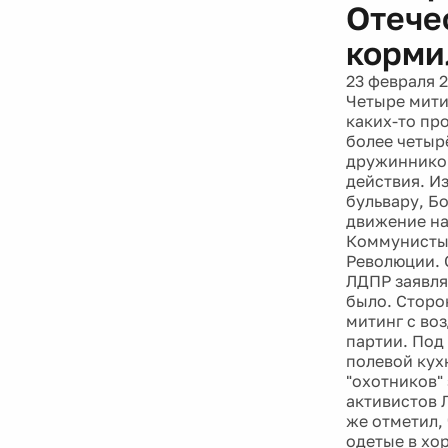
Отече
корми
23 февраля 
Четыре мити
каких-то пр
более четыр
дружинников
действия. И
бульвару, Б
движение на
Коммунисты 
Революции. 
ЛДПР заявля
было. Сторо
митинг с во
партии. Под
полевой кух
"охотников"
активистов 
же отметил,
одетые в хо