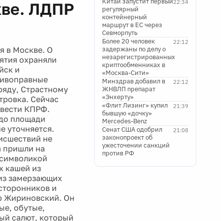
Китай запустит первый
22:34
кве. ЛДПР
регулярный
контейнерный
маршрут в ЕС через
Севморпуть
Более 20 человек
22:12
я в Москве. О
задержаны по делу о
незарегистрированных
иятия охраняли
криптообменниках в
йск и
«Москва-Сити»
тивоправные
Минздрав добавил в
22:12
ряду, Страстному
ЖНВЛП препарат
«Энхерту»
тровка. Сейчас
«Флит Лизинг» купил
21:39
овести КПРФ.
бывшую «дочку»
 до площади
Mercedes-Benz
е уточняется.
Сенат США одобрил
21:08
законопроект об
исшествий не
ужесточении санкций
а пришли на
против РФ
 символикой
х кашей из
 из замерзающих
 сторонников и
ир Жириновский. Он
ые, обутые,
ый салют, который