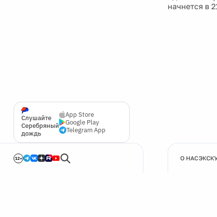
начнется в 2
App Store
Слушайте
Google Play
Серебряный
Telegram App
дождь
О НАС
ЭКСК
12+