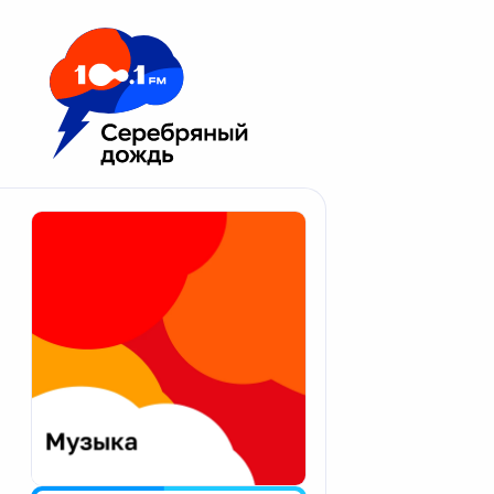
Москва 100.1 FM
Апатиты
Астрахань
Волгоград
Вологда
Екатеринбург
Иваново
Казань
Калининград
Калуга